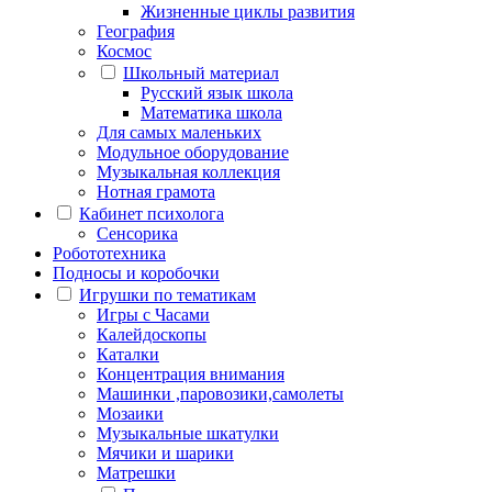
Жизненные циклы развития
География
Космос
Школьный материал
Русский язык школа
Математика школа
Для самых маленьких
Модульное оборудование
Музыкальная коллекция
Нотная грамота
Кабинет психолога
Сенсорика
Робототехника
Подносы и коробочки
Игрушки по тематикам
Игры с Часами
Калейдоскопы
Каталки
Концентрация внимания
Машинки ,паровозики,самолеты
Мозаики
Музыкальные шкатулки
Мячики и шарики
Матрешки