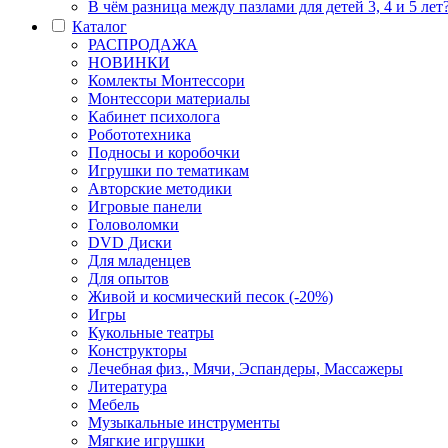
В чём разница между пазлами для детей 3, 4 и 5 лет
Каталог
РАСПРОДАЖА
НОВИНКИ
Комлекты Монтессори
Монтессори материалы
Кабинет психолога
Робототехника
Подносы и коробочки
Игрушки по тематикам
Авторские методики
Игровые панели
Головоломки
DVD Диски
Для младенцев
Для опытов
Живой и космический песок (-20%)
Игры
Кукольные театры
Конструкторы
Лечебная физ., Мячи, Эспандеры, Массажеры
Литература
Мебель
Музыкальные инструменты
Мягкие игрушки