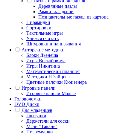
Пазлы и рамки вкладыши
Деревянные пазлы
Рамки вкладыши
Познавательные пазлы из картона
Пирамидки
Сортировки
Тактильные игры
Учимся считать
Шнуровки и нанизывания
Авторские методики
Блоки Дьенеша
Игры Воскобовича
Игры Никитина
Математический планшет
Методики Н.Зайцева
Цветные палочки Кюизенера
Игровые панели
Игровые панели Малые
Головоломки
DVD Диски
Для младенцев
Грызунки
Держатели для соски
Мячи "Такане"
Погремушки