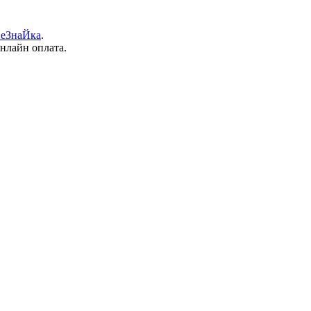
еЗнаЙка
.
онлайн оплата.