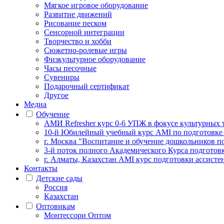
Мягкое игровое оборудование
Развитие движений
Рисование песком
Сенсорной интеграции
Творчество и хобби
Сюжетно-ролевые игры
Физкультурное оборудование
Часы песочные
Сувениры
Подарочный сертификат
Другое
Медиа
Обучение
АМИ Refresher курс 0-6 УПЖ в фокусе культурных 
10-й Юбилейный учебный курс AMI по подготовке
г. Москва "Воспитание и обучение дошкольников п
3-й поток полного Академического Курса подготов
г. Алматы, Казахстан AMI курс подготовки ассистен
Контакты
Детские сады
Россия
Казахстан
Оптовикам
Монтессори Оптом