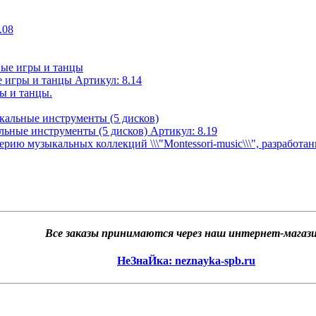
.08
е игры и танцы
Артикул:
8.14
ы и танцы.
льные инструменты (5 дисков)
Артикул:
8.19
рию музыкальных коллекций \\\"Montessori-music\\\", разработа
Все заказы принимаются через наш интернет-магази
НеЗнаЙка: neznayka-spb.ru