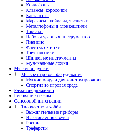
Ксилофоны
Клавесы, коробочки
Кастаньеты
Маракасы, шейкеры, трещетки
Металлофоны и глонкешпили
Тарелки
Наборы ударных инструментов
Пианино
Флейты, свистки
Треугольники
Щипковые инструменты
Музыкальные ложки
Мягкие игрушки
Мягкое игровое оборудование
Мягкие модули для конструирования
Спортивно игровая среда
Развитие движений
Рисование песком
Сенсорной интеграции
Творчество и хобби
Выжигательные приборы
Изготовления свечей
Роспись
Трафареты