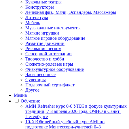
Кукольные театры
Конструкторы
Лечебная физ., Мячи, Эспандеры, Массажеры
Литература
Мебель
Музыкальные инструменты
Мягкие игрушки
Мягкое игровое оборудование
Развитие движений
Рисование песком
Сенсорной интеграции
Творчество и хобби
Сюжетно-ролевые игры
Физкультурное оборудование
Часы песочные
Сувениры
Подарочный сертификат
Другое
Медиа
Обучение
АМИ Refresher курс 0-6 УПЖ в фокусе культурных
традиций, 7-8 апреля 2026 года. ОЧНО в Санкт-
Петербурге
10-й Юбилейный учебный курс AMI по
подготовке Монтессори-учителей 0–3