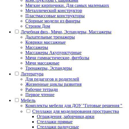
Конструкторы с шариками
Мягкие кирпичики. Для самых маленьких
Металлический конструктор
Пластмассовые конструкторы
Сборные модели из фанеры
Строим Дом
Лечебная физ., Мячи, Эспандеры, Массажеры
Дыхательные тренажеры
Коврики массажные
Массажеры
Массажеры Акупунктурные
Мячи гимнастические, фитболы
Мячи массажные
Тренажеры, Эспандеры
Литература
Для педагогов и родителей
Жизненные циклы развития
Рабочие тетради
Первое чтение
Мебель
Комплекты мебели для ДОУ "Готовые решения "
Стеллажи для моделирования пространства
Ограждения ,заборчики,арки
Стеллажи прямые
Стеллажи радиусные