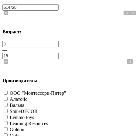
—
0
514 728
Возраст:
—
0
18
Производитель:
ООО "Монтессори-Питер"
Алатойс
Вальда
SmileDECOR
Lemmo-toys
Learning Resources
Goldon
Goki