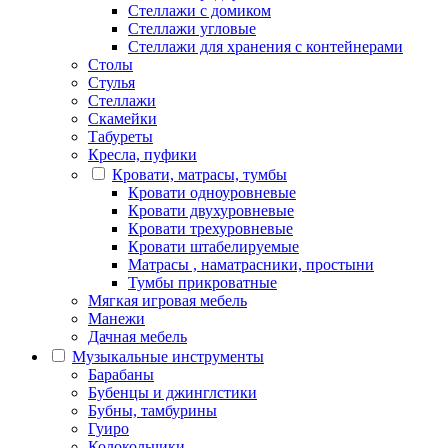
Стеллажи с домиком
Стеллажи угловые
Стеллажи для хранения с контейнерами
Столы
Стулья
Стеллажи
Скамейки
Табуреты
Кресла, пуфики
Кровати, матрасы, тумбы
Кровати одноуровневые
Кровати двухуровневые
Кровати трехуровневые
Кровати штабелируемые
Матрасы , наматрасники, простыни
Тумбы прикроватные
Мягкая игровая мебель
Манежи
Дачная мебель
Музыкальные инструменты
Барабаны
Бубенцы и джинглстики
Бубны, тамбурины
Гуиро
Колокольчики