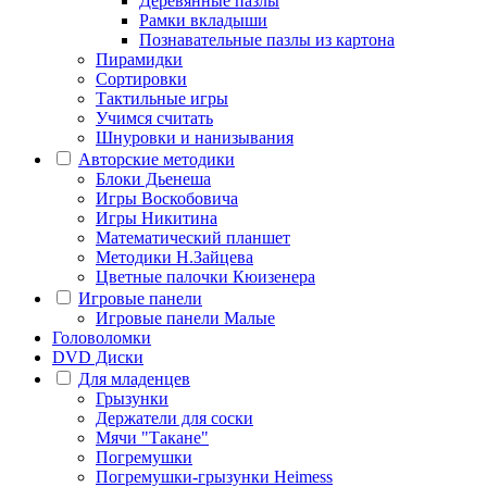
Деревянные пазлы
Рамки вкладыши
Познавательные пазлы из картона
Пирамидки
Сортировки
Тактильные игры
Учимся считать
Шнуровки и нанизывания
Авторские методики
Блоки Дьенеша
Игры Воскобовича
Игры Никитина
Математический планшет
Методики Н.Зайцева
Цветные палочки Кюизенера
Игровые панели
Игровые панели Малые
Головоломки
DVD Диски
Для младенцев
Грызунки
Держатели для соски
Мячи "Такане"
Погремушки
Погремушки-грызунки Heimess