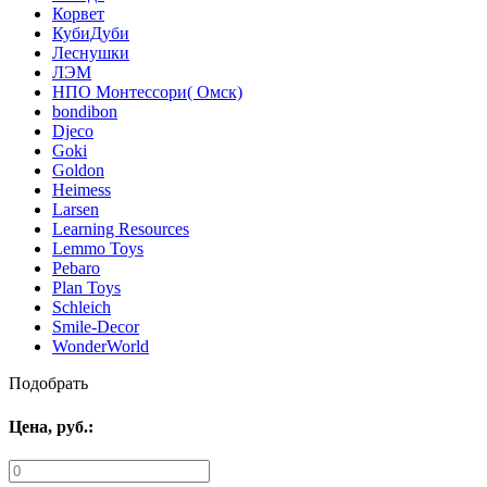
Корвет
КубиДуби
Леснушки
ЛЭМ
НПО Монтессори( Омск)
bondibon
Djeco
Goki
Goldon
Heimess
Larsen
Learning Resources
Lemmo Toys
Pebaro
Plan Toys
Schleich
Smile-Decor
WonderWorld
Подобрать
Цена,
руб.
: