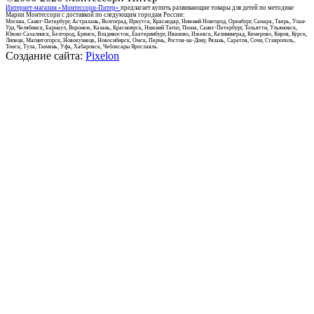
Интернет-магазин «Монтессори-Питер»
предлагает купить развивающие товары для детей по методике
Марии Монтессори с доставкой по следующим городам России:
Москва, Санкт-Петербург, Астрахань, Волгоград, Иркутск, Краснодар, Нижний Новгород, Оренбург, Самара, Тверь, Улан-
Удэ, Челябинск, Барнаул, Воронеж, Казань, Красноярск, Нижний Тагил, Пенза, Санкт-Петербург, Тольятти, Ульяновск,
Южно-Сахалинск, Белгород, Брянск, Владивосток, Екатеринбург, Иваново, Ижевск, Калининград, Кемерово, Киров, Курск,
Липецк, Магнитогорск, Новокузнецк, Новосибирск, Омск, Пермь, Ростов-на-Дону, Рязань, Саратов, Сочи, Ставрополь,
Томск, Тула, Тюмень, Уфа, Хабаровск, Чебоксары Ярославль.
Создание сайта:
Pixelon