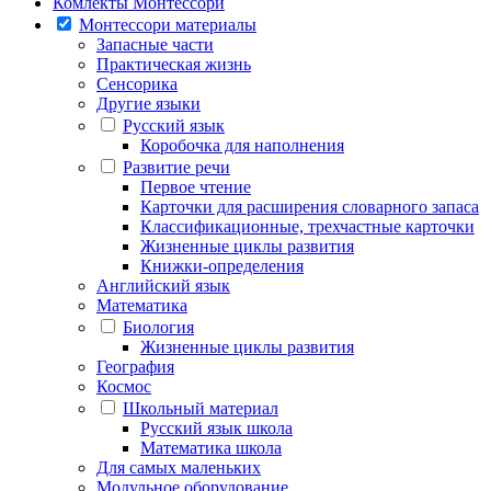
Комлекты Монтессори
Монтессори материалы
Запасные части
Практическая жизнь
Сенсорика
Другие языки
Русский язык
Коробочка для наполнения
Развитие речи
Первое чтение
Карточки для расширения словарного запаса
Классификационные, трехчастные карточки
Жизненные циклы развития
Книжки-определения
Английский язык
Математика
Биология
Жизненные циклы развития
География
Космос
Школьный материал
Русский язык школа
Математика школа
Для самых маленьких
Модульное оборудование