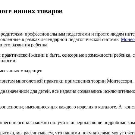
логе наших товаров
родителям, профессиональным педагогами и просто людям инте
товленные в рамках легендарной педагогической системы
Монес
него развития ребенка.
 практической жизни и быта, сенсорные возможности ребенка, 
иологии.
хмесячных младенцев.
ультатам многолетней практики применения теории Монтессори.
едназначенной для детей, все изделия создавались исключитель
зопасности, имеющиеся для каждого изделия в каталоге. А кон
нашего персонала можно получить исчерпывающе подробные ком
высока, мы рассчитываем, что нашими покупателями могут ста