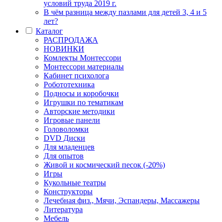
условий труда 2019 г.
В чём разница между пазлами для детей 3, 4 и 5
лет?
Каталог
РАСПРОДАЖА
НОВИНКИ
Комлекты Монтессори
Монтессори материалы
Кабинет психолога
Робототехника
Подносы и коробочки
Игрушки по тематикам
Авторские методики
Игровые панели
Головоломки
DVD Диски
Для младенцев
Для опытов
Живой и космический песок (-20%)
Игры
Кукольные театры
Конструкторы
Лечебная физ., Мячи, Эспандеры, Массажеры
Литература
Мебель