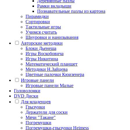
Деревянные пазлы
Рамки вкладыши
Познавательные пазлы из картона
Пирамидки
Сортировки
Тактильные игры
Учимся считать
Шнуровки и нанизывания
Авторские методики
Блоки Дьенеша
Игры Воскобовича
Игры Никитина
Математический планшет
Методики Н.Зайцева
Цветные палочки Кюизенера
Игровые панели
Игровые панели Малые
Головоломки
DVD Диски
Для младенцев
Грызунки
Держатели для соски
Мячи "Такане"
Погремушки
Погремушки-грызунки Heimess