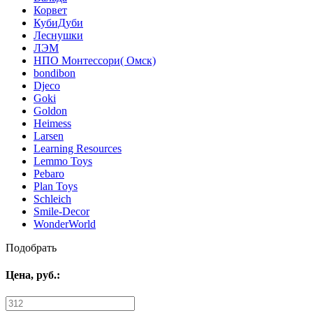
Корвет
КубиДуби
Леснушки
ЛЭМ
НПО Монтессори( Омск)
bondibon
Djeco
Goki
Goldon
Heimess
Larsen
Learning Resources
Lemmo Toys
Pebaro
Plan Toys
Schleich
Smile-Decor
WonderWorld
Подобрать
Цена,
руб.
: