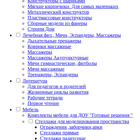
Конструкторы с шариками
Мягкие кирпичики. Для самых маленьких
Металлический конструктор
Пластмассовые конструкторы
Сборные модели из фанеры
Строим Дом
Лечебная физ., Мячи, Эспандеры, Массажеры
Дыхательные тренажеры
Коврики массажные
Массажеры
Массажеры Акупунктурные
Мячи гимнастические, фитболы
Мячи массажные
Тренажеры, Эспандеры
Литература
Для педагогов и родителей
Жизненные циклы развития
Рабочие тетради
Первое чтение
Мебель
Комплекты мебели для ДОУ "Готовые решения "
Стеллажи для моделирования пространства
Ограждения ,заборчики,арки
Стеллажи прямые
Стеллажи радиусные