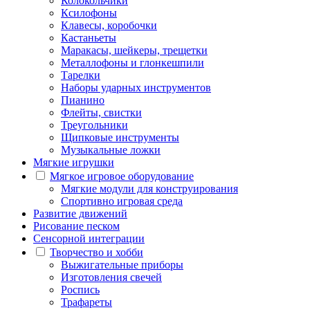
Колокольчики
Ксилофоны
Клавесы, коробочки
Кастаньеты
Маракасы, шейкеры, трещетки
Металлофоны и глонкешпили
Тарелки
Наборы ударных инструментов
Пианино
Флейты, свистки
Треугольники
Щипковые инструменты
Музыкальные ложки
Мягкие игрушки
Мягкое игровое оборудование
Мягкие модули для конструирования
Спортивно игровая среда
Развитие движений
Рисование песком
Сенсорной интеграции
Творчество и хобби
Выжигательные приборы
Изготовления свечей
Роспись
Трафареты