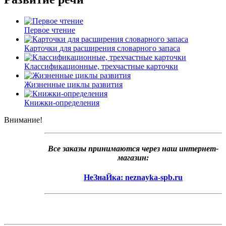
Первое
чтение
Карточки
для
расширения
словарного
запаса
Классификационные,
трехчастные
карточки
Жизненные
циклы
развития
Книжки-определения
Внимание!
Все заказы принимаются через наш интернет-
магазин:
НеЗнаЙка: neznayka-spb.ru