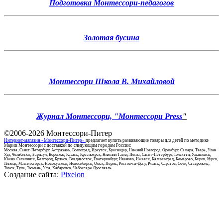
Подготовка Монтессори-педагогов
Золотая бусина
Монтессори Школа В. Михайловой
Журнал Монтессори, "Монтессори Press
"
©2006-2026
Монтессори-Питер
Интернет-магазин «Монтессори-Питер»
предлагает купить развивающие товары для детей по методике
Марии Монтессори с доставкой по следующим городам России:
Москва, Санкт-Петербург, Астрахань, Волгоград, Иркутск, Краснодар, Нижний Новгород, Оренбург, Самара, Тверь, Улан-
Удэ, Челябинск, Барнаул, Воронеж, Казань, Красноярск, Нижний Тагил, Пенза, Санкт-Петербург, Тольятти, Ульяновск,
Южно-Сахалинск, Белгород, Брянск, Владивосток, Екатеринбург, Иваново, Ижевск, Калининград, Кемерово, Киров, Курск,
Липецк, Магнитогорск, Новокузнецк, Новосибирск, Омск, Пермь, Ростов-на-Дону, Рязань, Саратов, Сочи, Ставрополь,
Томск, Тула, Тюмень, Уфа, Хабаровск, Чебоксары Ярославль.
Создание сайта:
Pixelon