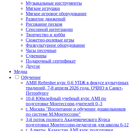
Музыкальные инструменты
Мягкие игрушки
Мягкое игровое оборудование
Развитие движений
Рисование песком
Сенсорной интеграции
Творчество и хобби
Сюжетно-ролевые игры
Физкультурное оборудование
Часы песочные
Сувениры
Подарочный сертификат
Другое
Медиа
Обучение
АМИ Refresher курс 0-6 УПЖ в фокусе культурных
традиций, 7-8 апреля 2026 года. ОЧНО в Санкт-
Петербурге
10-й Юбилейный учебный курс AMI по
подготовке Монтессори-учителей 0–3
г. Москва "Воспитание и обучение дошкольников
по системе М.Монтессори"
3-й поток полного Академического Курса
подготовки Монтессори-педагогов для школы 6-12
г. Алматы, Казахстан AMI курс подготовки