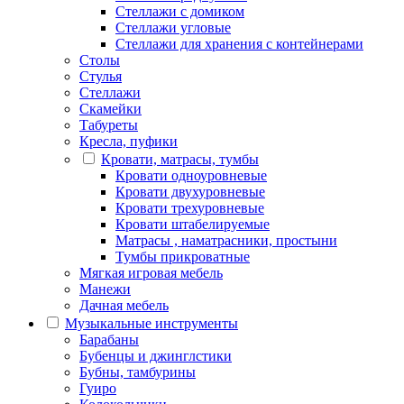
Стеллажи с домиком
Стеллажи угловые
Стеллажи для хранения с контейнерами
Столы
Стулья
Стеллажи
Скамейки
Табуреты
Кресла, пуфики
Кровати, матрасы, тумбы
Кровати одноуровневые
Кровати двухуровневые
Кровати трехуровневые
Кровати штабелируемые
Матрасы , наматрасники, простыни
Тумбы прикроватные
Мягкая игровая мебель
Манежи
Дачная мебель
Музыкальные инструменты
Барабаны
Бубенцы и джинглстики
Бубны, тамбурины
Гуиро