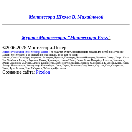
Монтессори Школа В. Михайловой
Журнал Монтессори, "Монтессори Press
"
©2006-2026
Монтессори-Питер
Интернет-магазин «Монтессори-Питер»
предлагает купить развивающие товары для детей по методике
Марии Монтессори с доставкой по следующим городам России:
Москва, Санкт-Петербург, Астрахань, Волгоград, Иркутск, Краснодар, Нижний Новгород, Оренбург, Самара, Тверь, Улан-
Удэ, Челябинск, Барнаул, Воронеж, Казань, Красноярск, Нижний Тагил, Пенза, Санкт-Петербург, Тольятти, Ульяновск,
Южно-Сахалинск, Белгород, Брянск, Владивосток, Екатеринбург, Иваново, Ижевск, Калининград, Кемерово, Киров, Курск,
Липецк, Магнитогорск, Новокузнецк, Новосибирск, Омск, Пермь, Ростов-на-Дону, Рязань, Саратов, Сочи, Ставрополь,
Томск, Тула, Тюмень, Уфа, Хабаровск, Чебоксары Ярославль.
Создание сайта:
Pixelon