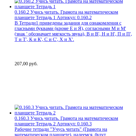
0.160.2 Учись читать. Грамота на математическом
планшете Тетрадь 1
Артикул:
0.160.2
В Тетради1 приведены задания для ознакомления с
гласными буквами (кроме Е и Я), согласными М и М'
(знак ' обозначает мягкость звука), В и В', Н и Н', П и П',
Т и Т', К и К', С и С', Х и Х'.
207,00
руб.
0.160.3 Учись читать. Грамота на математическом
планшете Тетрадь 2
Артикул:
0.160.3
Рабочие тетради "Учусь читать" (Грамота на
математическом планшете), надеемся, будут