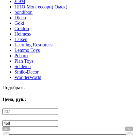
ЛЭМ
НПО Монтессори( Омск)
bondibon
Djeco
Goki
Goldon
Heimess
Larsen
Learning Resources
Lemmo Toys
Pebaro
Plan Toys
Schleich
Smile-Decor
WonderWorld
Подобрать
Цена,
руб.
:
—
207
468