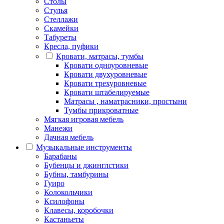
Столы
Стулья
Стеллажи
Скамейки
Табуреты
Кресла, пуфики
Кровати, матрасы, тумбы
Кровати одноуровневые
Кровати двухуровневые
Кровати трехуровневые
Кровати штабелируемые
Матрасы , наматрасники, простыни
Тумбы прикроватные
Мягкая игровая мебель
Манежи
Дачная мебель
Музыкальные инструменты
Барабаны
Бубенцы и джинглстики
Бубны, тамбурины
Гуиро
Колокольчики
Ксилофоны
Клавесы, коробочки
Кастаньеты