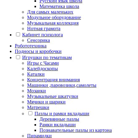
Русский язык школа
Математика школа
Для самых маленьких
Модульное оборудование
Музыкальная коллекция
Нотная грамота
Кабинет психолога
Сенсорика
Робототехника
Подносы и коробочки
Игрушки по тематикам
Игры с Часами
Калейдоскопы
Каталки
Концентрация внимания
Машинки ,паровозики,самолеты
Мозаики
Музыкальные шкатулки
Мячики и шарики
Матрешки
Пазлы и рамки вкладыши
Деревянные пазлы
Рамки вкладыши
Познавательные пазлы из картона
Пирамидки