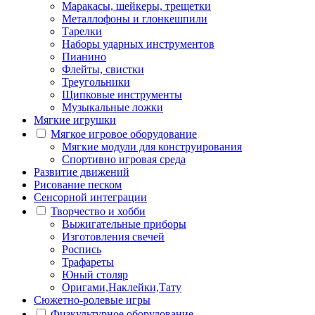
Маракасы, шейкеры, трещетки
Металлофоны и глонкешпили
Тарелки
Наборы ударных инструментов
Пианино
Флейты, свистки
Треугольники
Щипковые инструменты
Музыкальные ложки
Мягкие игрушки
Мягкое игровое оборудование
Мягкие модули для конструирования
Спортивно игровая среда
Развитие движений
Рисование песком
Сенсорной интеграции
Творчество и хобби
Выжигательные приборы
Изготовления свечей
Роспись
Трафареты
Юный столяр
Оригами,Наклейки,Тату
Сюжетно-ролевые игры
Физкультурное оборудование