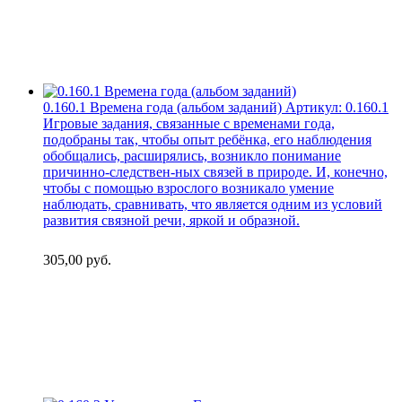
0.160.1 Времена года (альбом заданий)
Артикул:
0.160.1
Игровые задания, связанные с временами года,
подобраны так, чтобы опыт ребёнка, его наблюдения
обобщались, расширялись, возникло понимание
причинно-следствен-ных связей в природе. И, конечно,
чтобы с помощью взрослого возникало умение
наблюдать, сравнивать, что является одним из условий
развития связной речи, яркой и образной.
305,00
руб.