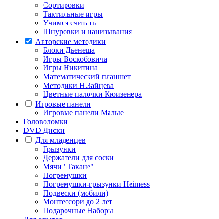
Сортировки
Тактильные игры
Учимся считать
Шнуровки и нанизывания
Авторские методики
Блоки Дьенеша
Игры Воскобовича
Игры Никитина
Математический планшет
Методики Н.Зайцева
Цветные палочки Кюизенера
Игровые панели
Игровые панели Малые
Головоломки
DVD Диски
Для младенцев
Грызунки
Держатели для соски
Мячи "Такане"
Погремушки
Погремушки-грызунки Heimess
Подвески (мобили)
Монтессори до 2 лет
Подарочные Наборы