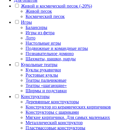
Для опытов
Живой и космический песок (-20%)
Живой песок
Космический песок
Игры
Балансиры
Игры из фетра
Лото
Настольные игры
Подвижные и командные игры
Познавательное домино
Шахматы, шашки, нарды
Кукольные театры
Куклы рукавички
Ростовые куклы
Театры пальчиковые
Театры «шагающие»
Ширмы и подставки
Конструкторы
Деревянные конструкторы
Конструктор из керамических кирпичиков
Конструкторы с шариками
Мягкие кирпичики. Для самых маленьких
Металлический конструктор
Пластмассовые конструкторы