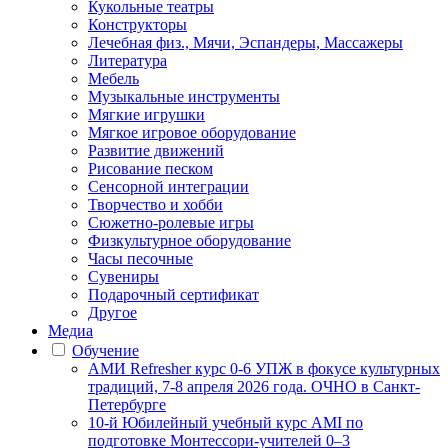
Кукольные театры
Конструкторы
Лечебная физ., Мячи, Эспандеры, Массажеры
Литература
Мебель
Музыкальные инструменты
Мягкие игрушки
Мягкое игровое оборудование
Развитие движений
Рисование песком
Сенсорной интеграции
Творчество и хобби
Сюжетно-ролевые игры
Физкультурное оборудование
Часы песочные
Сувениры
Подарочный сертификат
Другое
Медиа
Обучение
АМИ Refresher курс 0-6 УПЖ в фокусе культурных
традиций, 7-8 апреля 2026 года. ОЧНО в Санкт-
Петербурге
10-й Юбилейный учебный курс AMI по
подготовке Монтессори-учителей 0–3