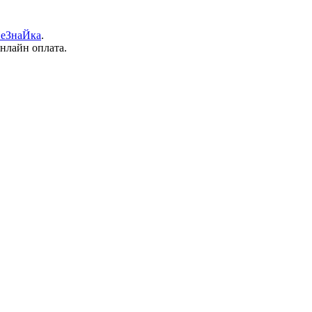
еЗнаЙка
.
онлайн оплата.