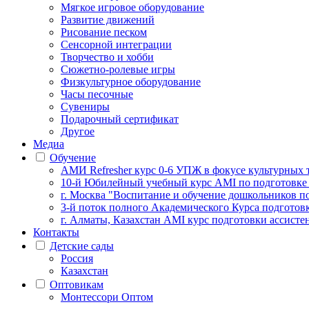
Мягкое игровое оборудование
Развитие движений
Рисование песком
Сенсорной интеграции
Творчество и хобби
Сюжетно-ролевые игры
Физкультурное оборудование
Часы песочные
Сувениры
Подарочный сертификат
Другое
Медиа
Обучение
АМИ Refresher курс 0-6 УПЖ в фокусе культурных 
10-й Юбилейный учебный курс AMI по подготовке
г. Москва "Воспитание и обучение дошкольников п
3-й поток полного Академического Курса подготов
г. Алматы, Казахстан AMI курс подготовки ассистен
Контакты
Детские сады
Россия
Казахстан
Оптовикам
Монтессори Оптом