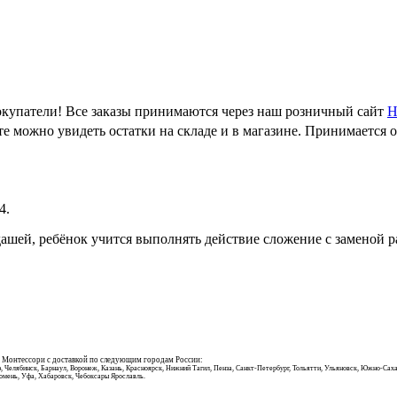
купатели! Все заказы принимаются через наш розничный сайт
Н
е можно увидеть остатки на складе и в магазине. Принимается 
4.
шей, ребёнок учится выполнять действие сложение с заменой р
и Монтессори с доставкой по следующим городам России:
, Челябинск, Барнаул, Воронеж, Казань, Красноярск, Нижний Тагил, Пенза, Санкт-Петербург, Тольятти, Ульяновск, Южно-Сахал
Тюмень, Уфа, Хабаровск, Чебоксары Ярославль.