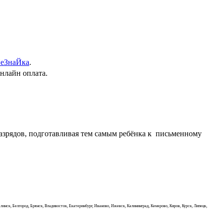
еЗнаЙка
.
онлайн оплата.
азрядов, подготавливая тем самым ребёнка к письменному
инск, Белгород, Брянск, Владивосток, Екатеринбург, Иваново, Ижевск, Калининград, Кемерово, Киров, Курск, Липецк,