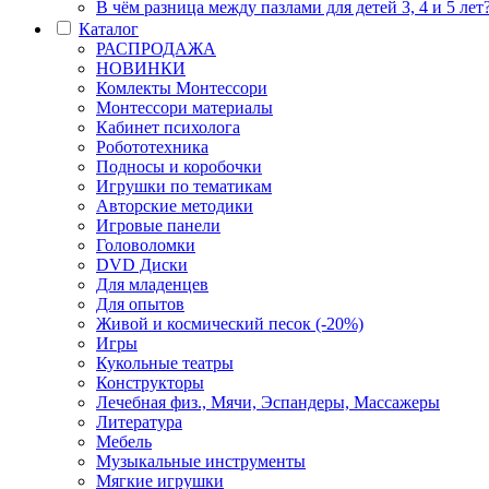
В чём разница между пазлами для детей 3, 4 и 5 лет
Каталог
РАСПРОДАЖА
НОВИНКИ
Комлекты Монтессори
Монтессори материалы
Кабинет психолога
Робототехника
Подносы и коробочки
Игрушки по тематикам
Авторские методики
Игровые панели
Головоломки
DVD Диски
Для младенцев
Для опытов
Живой и космический песок (-20%)
Игры
Кукольные театры
Конструкторы
Лечебная физ., Мячи, Эспандеры, Массажеры
Литература
Мебель
Музыкальные инструменты
Мягкие игрушки