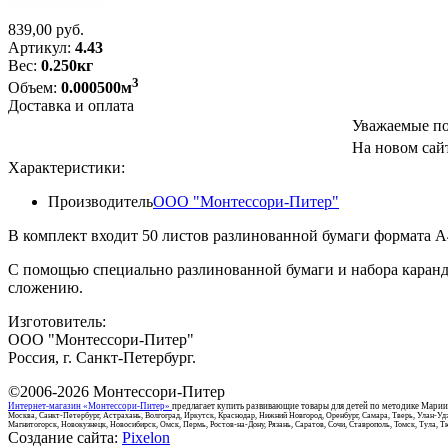
839,00
руб.
Артикул:
4.43
Вес:
0.250кг
3
Объем:
0.000500м
Доставка и оплата
Уважаемые по
На новом сайт
Характеристики:
Производитель
ООО "Монтессори-Питер"
В комплект входит 50 листов разлинованной бумаги формата А
С помощью специально разлинованной бумаги и набора каранда
сложению.
Изготовитель:
ООО "Монтессори-Питер"
Россия, г. Санкт-Петербург.
©2006-2026
Монтессори-Питер
Интернет-магазин «Монтессори-Питер»
предлагает купить развивающие товары для детей по методике Мари
Москва, Санкт-Петербург, Астрахань, Волгоград, Иркутск, Краснодар, Нижний Новгород, Оренбург, Самара, Тверь, Улан-Удэ
Магнитогорск, Новокузнецк, Новосибирск, Омск, Пермь, Ростов-на-Дону, Рязань, Саратов, Сочи, Ставрополь, Томск, Тула, 
Создание сайта:
Pixelon