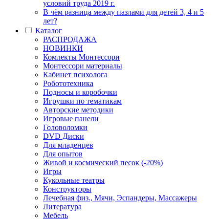
условий труда 2019 г.
В чём разница между пазлами для детей 3, 4 и 5
лет?
Каталог
РАСПРОДАЖА
НОВИНКИ
Комлекты Монтессори
Монтессори материалы
Кабинет психолога
Робототехника
Подносы и коробочки
Игрушки по тематикам
Авторские методики
Игровые панели
Головоломки
DVD Диски
Для младенцев
Для опытов
Живой и космический песок (-20%)
Игры
Кукольные театры
Конструкторы
Лечебная физ., Мячи, Эспандеры, Массажеры
Литература
Мебель