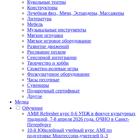
Кукольные театры
Конструкторы
Лечебная физ., Мячи, Эспандеры, Массажеры
Литература
Мебель
Музыкальные инструменты
Мягкие игрушки
Мягкое игровое оборудование
Развитие движений
Рисование песком
Сенсорной интеграции
Творчество и хобби
Сюжетно-ролевые игры
Физкультурное оборудование
Часы песочные
Сувениры
Подарочный сертификат
Другое
Медиа
Обучение
АМИ Refresher курс 0-6 УПЖ в фокусе культурных
традиций, 7-8 апреля 2026 года. ОЧНО в Санкт-
Петербурге
10-й Юбилейный учебный курс AMI по
подготовке Монтессори-учителей 0–3