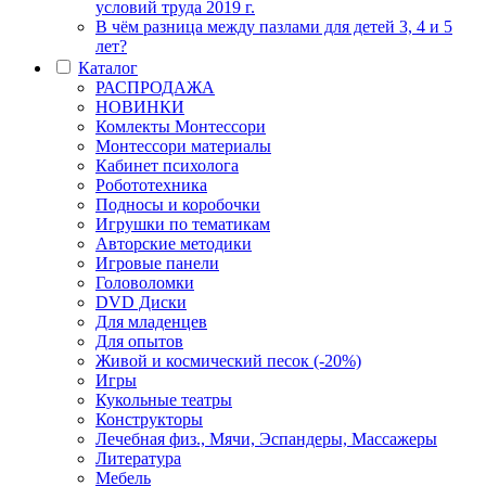
условий труда 2019 г.
В чём разница между пазлами для детей 3, 4 и 5
лет?
Каталог
РАСПРОДАЖА
НОВИНКИ
Комлекты Монтессори
Монтессори материалы
Кабинет психолога
Робототехника
Подносы и коробочки
Игрушки по тематикам
Авторские методики
Игровые панели
Головоломки
DVD Диски
Для младенцев
Для опытов
Живой и космический песок (-20%)
Игры
Кукольные театры
Конструкторы
Лечебная физ., Мячи, Эспандеры, Массажеры
Литература
Мебель