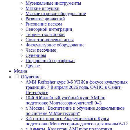
Музыкальные инструменты
Мягкие игрушки
Мягкое игровое оборудование
Развитие движений
Рисование песком
Сенсорной интеграции
Творчество и хобби
Сюжетно-ролевые игры
Физкультурное оборудование
Часы песочные
Сувениры
Подарочный сертификат
Другое
Медиа
Обучение
АМИ Refresher курс 0-6 УПЖ в фокусе культурных
традиций, 7-8 апреля 2026 года. ОЧНО в Санкт-
Петербурге
10-й Юбилейный учебный курс AMI по
подготовке Монтессори-учителей 0–3
г. Москва "Воспитание и обучение дошкольников
по системе М.Монтессори"
3-й поток полного Академического Курса
подготовки Монтессори-педагогов для школы 6-12
г. Алматы, Казахстан AMI курс подготовки