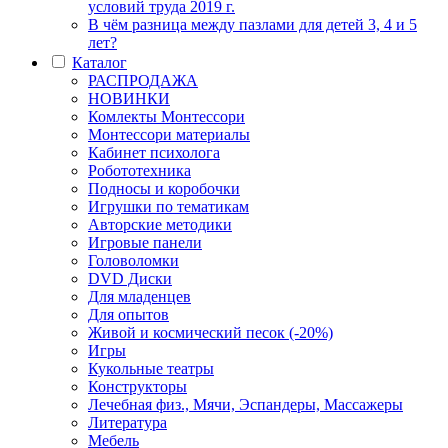
условий труда 2019 г.
В чём разница между пазлами для детей 3, 4 и 5
лет?
Каталог
РАСПРОДАЖА
НОВИНКИ
Комлекты Монтессори
Монтессори материалы
Кабинет психолога
Робототехника
Подносы и коробочки
Игрушки по тематикам
Авторские методики
Игровые панели
Головоломки
DVD Диски
Для младенцев
Для опытов
Живой и космический песок (-20%)
Игры
Кукольные театры
Конструкторы
Лечебная физ., Мячи, Эспандеры, Массажеры
Литература
Мебель