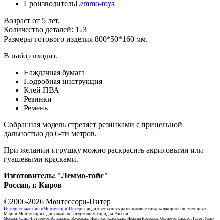
Производитель
Lemmo-toys
Возраст от 5 лет.
Количество деталей: 123
Размеры готового изделия 800*50*160 мм.
В набор входит:
Наждачная бумага
Подробная инструкция
Клей ПВА
Резинки
Ремень
Собранная модель стреляет резинками с прицельной
дальностью до 6-ти метров.
При желании игрушку можно раскрасить акриловыми или
гуашевыми красками.
Изготовитель: "Леммо-тойс"
Россия, г. Киров
©2006-2026
Монтессори-Питер
Интернет-магазин «Монтессори-Питер»
предлагает купить развивающие товары для детей по методике
Марии Монтессори с доставкой по следующим городам России:
Москва, Санкт-Петербург, Астрахань, Волгоград, Иркутск, Краснодар, Нижний Новгород, Оренбург, Самара, Тверь, Улан-