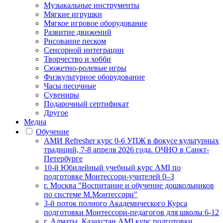
Музыкальные инструменты
Мягкие игрушки
Мягкое игровое оборудование
Развитие движений
Рисование песком
Сенсорной интеграции
Творчество и хобби
Сюжетно-ролевые игры
Физкультурное оборудование
Часы песочные
Сувениры
Подарочный сертификат
Другое
Медиа
Обучение
АМИ Refresher курс 0-6 УПЖ в фокусе культурных
традиций, 7-8 апреля 2026 года. ОЧНО в Санкт-
Петербурге
10-й Юбилейный учебный курс AMI по
подготовке Монтессори-учителей 0–3
г. Москва "Воспитание и обучение дошкольников
по системе М.Монтессори"
3-й поток полного Академического Курса
подготовки Монтессори-педагогов для школы 6-12
г. Алматы, Казахстан AMI курс подготовки