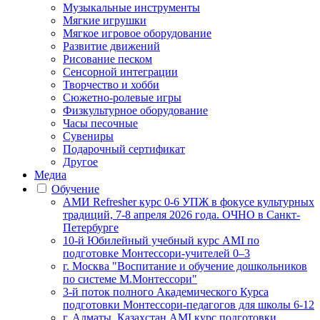
Музыкальные инструменты
Мягкие игрушки
Мягкое игровое оборудование
Развитие движений
Рисование песком
Сенсорной интеграции
Творчество и хобби
Сюжетно-ролевые игры
Физкультурное оборудование
Часы песочные
Сувениры
Подарочный сертификат
Другое
Медиа
Обучение
АМИ Refresher курс 0-6 УПЖ в фокусе культурных
традиций, 7-8 апреля 2026 года. ОЧНО в Санкт-
Петербурге
10-й Юбилейный учебный курс AMI по
подготовке Монтессори-учителей 0–3
г. Москва "Воспитание и обучение дошкольников
по системе М.Монтессори"
3-й поток полного Академического Курса
подготовки Монтессори-педагогов для школы 6-12
г. Алматы, Казахстан AMI курс подготовки