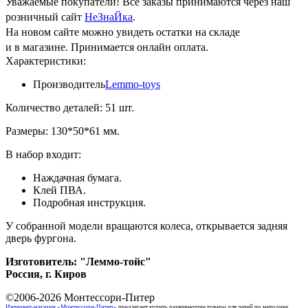
Уважаемые покупатели! Все заказы принимаются через наш
розничный сайт
НеЗнаЙка
.
На новом сайте можно увидеть остатки на складе
и в магазине. Принимается онлайн оплата.
Характеристики:
Производитель
Lemmo-toys
Количество деталей: 51 шт.
Размеры: 130*50*61 мм.
В набор входит:
Наждачная бумага.
Клей ПВА.
Подробная инструкция.
У собранной модели вращаются колеса, открывается задняя
дверь фургона.
Изготовитель: "Леммо-тойс"
Россия, г. Киров
©2006-2026
Монтессори-Питер
Интернет-магазин «Монтессори-Питер»
предлагает купить развивающие товары для детей по методике