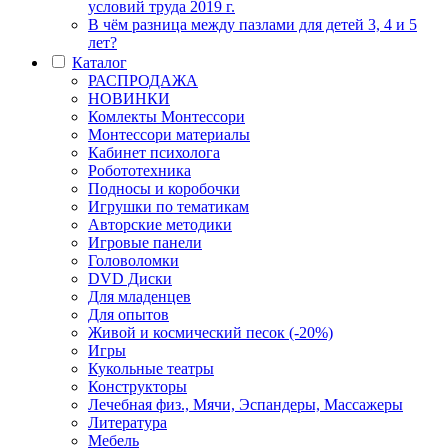
условий труда 2019 г.
В чём разница между пазлами для детей 3, 4 и 5
лет?
Каталог
РАСПРОДАЖА
НОВИНКИ
Комлекты Монтессори
Монтессори материалы
Кабинет психолога
Робототехника
Подносы и коробочки
Игрушки по тематикам
Авторские методики
Игровые панели
Головоломки
DVD Диски
Для младенцев
Для опытов
Живой и космический песок (-20%)
Игры
Кукольные театры
Конструкторы
Лечебная физ., Мячи, Эспандеры, Массажеры
Литература
Мебель