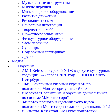
Музыкальные инструменты
Мягкие игрушки
Мягкое игровое оборудование
Развитие движений
Рисование песком
Сенсорной интеграции
Творчество и хобби
Сюжетно-ролевые игры
Физкультурное оборудование
Часы песочные
Сувениры
Подарочный сертификат
Другое
Медиа
Обучение
АМИ Refresher курс 0-6 УПЖ в фокусе культурных
традиций, 7-8 апреля 2026 года. ОЧНО в Санкт-
Петербурге
10-й Юбилейный учебный курс AMI по
подготовке Монтессори-учителей 0–3
г. Москва "Воспитание и обучение дошкольников
по системе М.Монтессори"
3-й поток полного Академического Курса
подготовки Монтессори-педагогов для школы 6-12
г. Алматы, Казахстан AMI курс подготовки