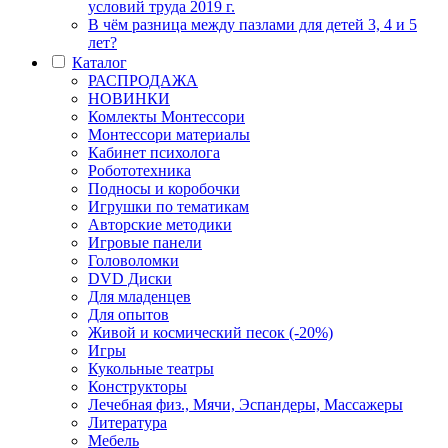
условий труда 2019 г.
В чём разница между пазлами для детей 3, 4 и 5
лет?
Каталог
РАСПРОДАЖА
НОВИНКИ
Комлекты Монтессори
Монтессори материалы
Кабинет психолога
Робототехника
Подносы и коробочки
Игрушки по тематикам
Авторские методики
Игровые панели
Головоломки
DVD Диски
Для младенцев
Для опытов
Живой и космический песок (-20%)
Игры
Кукольные театры
Конструкторы
Лечебная физ., Мячи, Эспандеры, Массажеры
Литература
Мебель