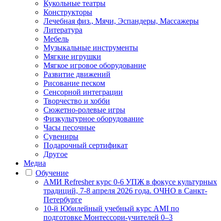
Кукольные театры
Конструкторы
Лечебная физ., Мячи, Эспандеры, Массажеры
Литература
Мебель
Музыкальные инструменты
Мягкие игрушки
Мягкое игровое оборудование
Развитие движений
Рисование песком
Сенсорной интеграции
Творчество и хобби
Сюжетно-ролевые игры
Физкультурное оборудование
Часы песочные
Сувениры
Подарочный сертификат
Другое
Медиа
Обучение
АМИ Refresher курс 0-6 УПЖ в фокусе культурных
традиций, 7-8 апреля 2026 года. ОЧНО в Санкт-
Петербурге
10-й Юбилейный учебный курс AMI по
подготовке Монтессори-учителей 0–3