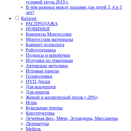
условий труда 2019 г.
В чём разница между пазлами для детей 3, 4 и 5
лет?
Каталог
РАСПРОДАЖА
НОВИНКИ
Комлекты Монтессори
Монтессори материалы
Кабинет психолога
Робототехника
Подносы и коробочки
Игрушки по тематикам
Авторские методики
Игровые панели
Головоломки
DVD Диски
Для младенцев
Для опытов
Живой и космический песок (-20%)
Игры
Кукольные театры
Конструкторы
Лечебная физ., Мячи, Эспандеры, Массажеры
Литература
Мебель