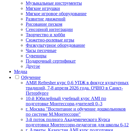
Музыкальные инструменты
Мягкие игрушки
Мягкое игровое оборудование
Развитие движений
Рисование песком
Сенсорной интеграции
Творчество и хобби
Сюжетно-ролевые игры
Физкультурное оборудование
Часы песочные
Сувениры
Подарочный сертификат
Другое
Медиа
Обучение
АМИ Refresher курс 0-6 УПЖ в фокусе культурных
традиций, 7-8 апреля 2026 года. ОЧНО в Санкт-
Петербурге
10-й Юбилейный учебный курс AMI по
подготовке Монтессори-учителей 0–3
г. Москва "Воспитание и обучение дошкольников
по системе М.Монтессори"
3-й поток полного Академического Курса
подготовки Монтессори-педагогов для школы 6-12
г. Алматы, Казахстан AMI курс подготовки