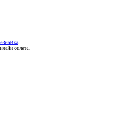
еЗнаЙка
.
онлайн оплата.