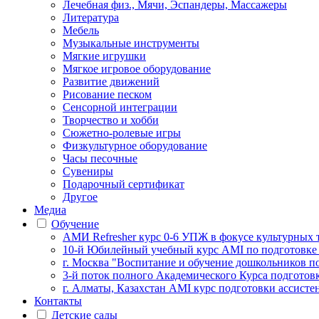
Лечебная физ., Мячи, Эспандеры, Массажеры
Литература
Мебель
Музыкальные инструменты
Мягкие игрушки
Мягкое игровое оборудование
Развитие движений
Рисование песком
Сенсорной интеграции
Творчество и хобби
Сюжетно-ролевые игры
Физкультурное оборудование
Часы песочные
Сувениры
Подарочный сертификат
Другое
Медиа
Обучение
АМИ Refresher курс 0-6 УПЖ в фокусе культурных 
10-й Юбилейный учебный курс AMI по подготовке
г. Москва "Воспитание и обучение дошкольников п
3-й поток полного Академического Курса подготов
г. Алматы, Казахстан AMI курс подготовки ассистен
Контакты
Детские сады