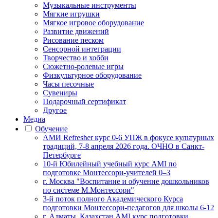
Музыкальные инструменты
Мягкие игрушки
Мягкое игровое оборудование
Развитие движений
Рисование песком
Сенсорной интеграции
Творчество и хобби
Сюжетно-ролевые игры
Физкультурное оборудование
Часы песочные
Сувениры
Подарочный сертификат
Другое
Медиа
Обучение
АМИ Refresher курс 0-6 УПЖ в фокусе культурных
традиций, 7-8 апреля 2026 года. ОЧНО в Санкт-
Петербурге
10-й Юбилейный учебный курс AMI по
подготовке Монтессори-учителей 0–3
г. Москва "Воспитание и обучение дошкольников
по системе М.Монтессори"
3-й поток полного Академического Курса
подготовки Монтессори-педагогов для школы 6-12
г. Алматы, Казахстан AMI курс подготовки