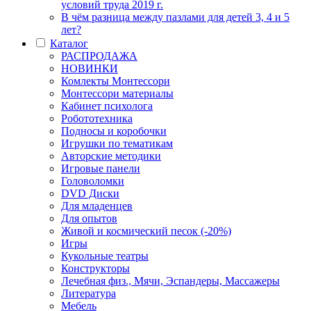
условий труда 2019 г.
В чём разница между пазлами для детей 3, 4 и 5
лет?
Каталог
РАСПРОДАЖА
НОВИНКИ
Комлекты Монтессори
Монтессори материалы
Кабинет психолога
Робототехника
Подносы и коробочки
Игрушки по тематикам
Авторские методики
Игровые панели
Головоломки
DVD Диски
Для младенцев
Для опытов
Живой и космический песок (-20%)
Игры
Кукольные театры
Конструкторы
Лечебная физ., Мячи, Эспандеры, Массажеры
Литература
Мебель