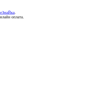
еЗнаЙка
.
онлайн оплата.