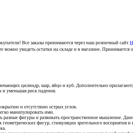
купатели! Все заказы принимаются через наш розничный сайт
Н
е можно увидеть остатки на складе и в магазине. Принимается 
лючающих цилиндр, шар, яйцо и куб. Дополнительно прилагаютс
ы и уменьшая риск падения.
покрытию и отсутствию острых углов.
егко манипулировать ими.
ть разные фигуры и развивать пространственное мышление. Дан
геометрических фигур, стимуляции зрительного восприятия и 
ка.