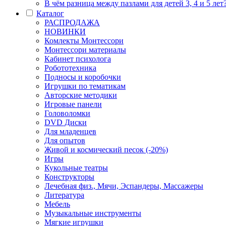
В чём разница между пазлами для детей 3, 4 и 5 лет
Каталог
РАСПРОДАЖА
НОВИНКИ
Комлекты Монтессори
Монтессори материалы
Кабинет психолога
Робототехника
Подносы и коробочки
Игрушки по тематикам
Авторские методики
Игровые панели
Головоломки
DVD Диски
Для младенцев
Для опытов
Живой и космический песок (-20%)
Игры
Кукольные театры
Конструкторы
Лечебная физ., Мячи, Эспандеры, Массажеры
Литература
Мебель
Музыкальные инструменты
Мягкие игрушки