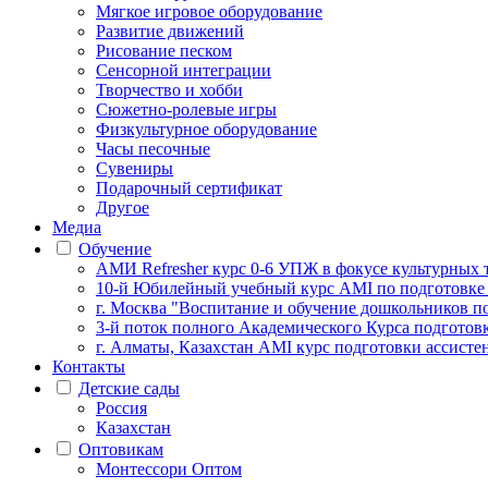
Мягкое игровое оборудование
Развитие движений
Рисование песком
Сенсорной интеграции
Творчество и хобби
Сюжетно-ролевые игры
Физкультурное оборудование
Часы песочные
Сувениры
Подарочный сертификат
Другое
Медиа
Обучение
АМИ Refresher курс 0-6 УПЖ в фокусе культурных 
10-й Юбилейный учебный курс AMI по подготовке
г. Москва "Воспитание и обучение дошкольников п
3-й поток полного Академического Курса подготов
г. Алматы, Казахстан AMI курс подготовки ассистен
Контакты
Детские сады
Россия
Казахстан
Оптовикам
Монтессори Оптом