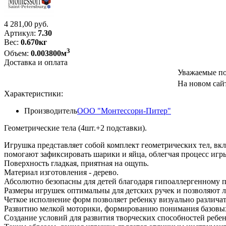
4 281,00
руб.
Артикул:
7.30
Вес:
0.670кг
3
Объем:
0.003800м
Доставка и оплата
Уважаемые по
На новом сайт
Характеристики:
Производитель
ООО "Монтессори-Питер"
Геометрические тела (4шт.+2 подставки).
Игрушка представляет собой комплект геометрических тел, вк
помогают зафиксировать шарики и яйца, облегчая процесс игр
Поверхность гладкая, приятная на ощупь.
Материал изготовления - дерево.
Абсолютно безопасны для детей благодаря гипоаллергенному 
Размеры игрушек оптимальны для детских ручек и позволяют л
Четкое исполнение форм позволяет ребенку визуально различа
Развитию мелкой моторики, формированию понимания базовых 
Создание условий для развития творческих способностей ребен