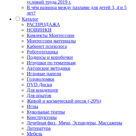
условий труда 2019 г.
В чём разница между пазлами для детей 3, 4 и 5
лет?
Каталог
РАСПРОДАЖА
НОВИНКИ
Комлекты Монтессори
Монтессори материалы
Кабинет психолога
Робототехника
Подносы и коробочки
Игрушки по тематикам
Авторские методики
Игровые панели
Головоломки
DVD Диски
Для младенцев
Для опытов
Живой и космический песок (-20%)
Игры
Кукольные театры
Конструкторы
Лечебная физ., Мячи, Эспандеры, Массажеры
Литература
Мебель