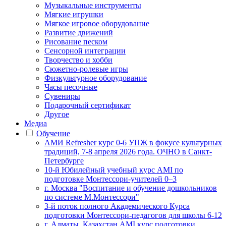
Музыкальные инструменты
Мягкие игрушки
Мягкое игровое оборудование
Развитие движений
Рисование песком
Сенсорной интеграции
Творчество и хобби
Сюжетно-ролевые игры
Физкультурное оборудование
Часы песочные
Сувениры
Подарочный сертификат
Другое
Медиа
Обучение
АМИ Refresher курс 0-6 УПЖ в фокусе культурных
традиций, 7-8 апреля 2026 года. ОЧНО в Санкт-
Петербурге
10-й Юбилейный учебный курс AMI по
подготовке Монтессори-учителей 0–3
г. Москва "Воспитание и обучение дошкольников
по системе М.Монтессори"
3-й поток полного Академического Курса
подготовки Монтессори-педагогов для школы 6-12
г. Алматы, Казахстан AMI курс подготовки