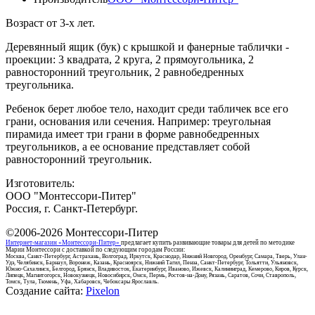
Возраст от 3-х лет.
Деревянный ящик (бук) с крышкой и фанерные таблички -
проекции: 3 квадрата, 2 круга, 2 прямоугольника, 2
равносторонний треугольник, 2 равнобедренных
треугольника.
Ребенок берет любое тело, находит среди табличек все его
грани, основания или сечения. Например: треугольная
пирамида имеет три грани в форме равнобедренных
треугольников, а ее основание представляет собой
равносторонний треугольник.
Изготовитель:
ООО "Монтессори-Питер"
Россия, г. Санкт-Петербург.
©2006-2026
Монтессори-Питер
Интернет-магазин «Монтессори-Питер»
предлагает купить развивающие товары для детей по методике
Марии Монтессори с доставкой по следующим городам России:
Москва, Санкт-Петербург, Астрахань, Волгоград, Иркутск, Краснодар, Нижний Новгород, Оренбург, Самара, Тверь, Улан-
Удэ, Челябинск, Барнаул, Воронеж, Казань, Красноярск, Нижний Тагил, Пенза, Санкт-Петербург, Тольятти, Ульяновск,
Южно-Сахалинск, Белгород, Брянск, Владивосток, Екатеринбург, Иваново, Ижевск, Калининград, Кемерово, Киров, Курск,
Липецк, Магнитогорск, Новокузнецк, Новосибирск, Омск, Пермь, Ростов-на-Дону, Рязань, Саратов, Сочи, Ставрополь,
Томск, Тула, Тюмень, Уфа, Хабаровск, Чебоксары Ярославль.
Создание сайта:
Pixelon