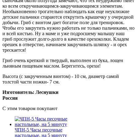
сыночкам около полугода замечают, что тех неудержимо тянет
ко всем откручивающимся-закручивающимся элементам.
Необыкновенно трогательно наблюдать как еще неуклюжие
детские пальчики стараются открутить крышечку у очередной
добычи. Гриб с винтом дает богатое поле для тренировок.
Чтобы его закрутить нужно работать не только пальчиками, но
и всей кистью. Ну а маме и уже подросшему малышу наш
гриб прослужит долго-долго в качестве орехоколки. Кладем
орешек в отверстие, начинаем закручивать шляпку - и орех
трескается!
Гриб очень крепкий и твердый, выполнен из бука, лощен
льняным пищевым маслом. Берегитесь, орехи!
Высота (с закрученным винтом) - 10 см, диаметр самой
толстой части ножки- 7 см.
Изготовитель: Леснушки
Россия
C этим товаром покупают
ЧПН-5 Часы песочные
настольные, на 5 минуту