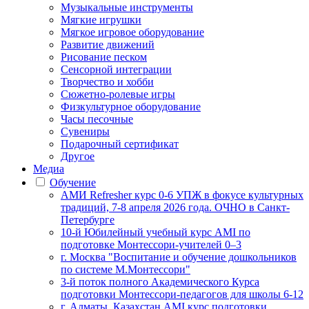
Музыкальные инструменты
Мягкие игрушки
Мягкое игровое оборудование
Развитие движений
Рисование песком
Сенсорной интеграции
Творчество и хобби
Сюжетно-ролевые игры
Физкультурное оборудование
Часы песочные
Сувениры
Подарочный сертификат
Другое
Медиа
Обучение
АМИ Refresher курс 0-6 УПЖ в фокусе культурных
традиций, 7-8 апреля 2026 года. ОЧНО в Санкт-
Петербурге
10-й Юбилейный учебный курс AMI по
подготовке Монтессори-учителей 0–3
г. Москва "Воспитание и обучение дошкольников
по системе М.Монтессори"
3-й поток полного Академического Курса
подготовки Монтессори-педагогов для школы 6-12
г. Алматы, Казахстан AMI курс подготовки