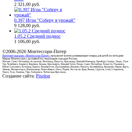
2 321,00
руб.
0.397 Игра "Соберу я урожай"
9 128,00
руб.
1.05.2 Средний поднос
1 106,00
руб.
©2006-2026
Монтессори-Питер
Интернет-магазин «Монтессори-Питер»
предлагает купить развивающие товары для детей по методике
Марии Монтессори с доставкой по следующим городам России:
Москва, Санкт-Петербург, Астрахань, Волгоград, Иркутск, Краснодар, Нижний Новгород, Оренбург, Самара, Тверь, Улан-
Удэ, Челябинск, Барнаул, Воронеж, Казань, Красноярск, Нижний Тагил, Пенза, Санкт-Петербург, Тольятти, Ульяновск,
Южно-Сахалинск, Белгород, Брянск, Владивосток, Екатеринбург, Иваново, Ижевск, Калининград, Кемерово, Киров, Курск,
Липецк, Магнитогорск, Новокузнецк, Новосибирск, Омск, Пермь, Ростов-на-Дону, Рязань, Саратов, Сочи, Ставрополь,
Томск, Тула, Тюмень, Уфа, Хабаровск, Чебоксары Ярославль.
Создание сайта:
Pixelon