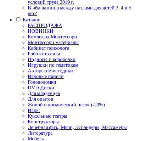
условий труда 2019 г.
В чём разница между пазлами для детей 3, 4 и 5
лет?
Каталог
РАСПРОДАЖА
НОВИНКИ
Комлекты Монтессори
Монтессори материалы
Кабинет психолога
Робототехника
Подносы и коробочки
Игрушки по тематикам
Авторские методики
Игровые панели
Головоломки
DVD Диски
Для младенцев
Для опытов
Живой и космический песок (-20%)
Игры
Кукольные театры
Конструкторы
Лечебная физ., Мячи, Эспандеры, Массажеры
Литература
Мебель