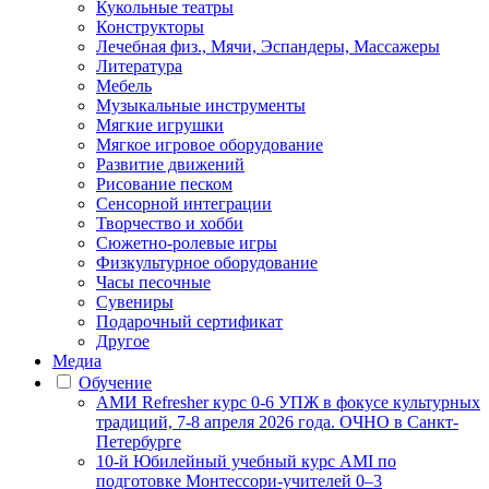
Кукольные театры
Конструкторы
Лечебная физ., Мячи, Эспандеры, Массажеры
Литература
Мебель
Музыкальные инструменты
Мягкие игрушки
Мягкое игровое оборудование
Развитие движений
Рисование песком
Сенсорной интеграции
Творчество и хобби
Сюжетно-ролевые игры
Физкультурное оборудование
Часы песочные
Сувениры
Подарочный сертификат
Другое
Медиа
Обучение
АМИ Refresher курс 0-6 УПЖ в фокусе культурных
традиций, 7-8 апреля 2026 года. ОЧНО в Санкт-
Петербурге
10-й Юбилейный учебный курс AMI по
подготовке Монтессори-учителей 0–3