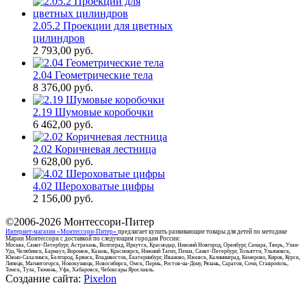
2.05.2 Проекции для цветных
цилиндров
2 793,00
руб.
2.04 Геометрические тела
8 376,00
руб.
2.19 Шумовые коробочки
6 462,00
руб.
2.02 Коричневая лестница
9 628,00
руб.
4.02 Шероховатые цифры
2 156,00
руб.
©2006-2026
Монтессори-Питер
Интернет-магазин «Монтессори-Питер»
предлагает купить развивающие товары для детей по методике
Марии Монтессори с доставкой по следующим городам России:
Москва, Санкт-Петербург, Астрахань, Волгоград, Иркутск, Краснодар, Нижний Новгород, Оренбург, Самара, Тверь, Улан-
Удэ, Челябинск, Барнаул, Воронеж, Казань, Красноярск, Нижний Тагил, Пенза, Санкт-Петербург, Тольятти, Ульяновск,
Южно-Сахалинск, Белгород, Брянск, Владивосток, Екатеринбург, Иваново, Ижевск, Калининград, Кемерово, Киров, Курск,
Липецк, Магнитогорск, Новокузнецк, Новосибирск, Омск, Пермь, Ростов-на-Дону, Рязань, Саратов, Сочи, Ставрополь,
Томск, Тула, Тюмень, Уфа, Хабаровск, Чебоксары Ярославль.
Создание сайта:
Pixelon