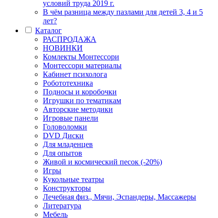
условий труда 2019 г.
В чём разница между пазлами для детей 3, 4 и 5
лет?
Каталог
РАСПРОДАЖА
НОВИНКИ
Комлекты Монтессори
Монтессори материалы
Кабинет психолога
Робототехника
Подносы и коробочки
Игрушки по тематикам
Авторские методики
Игровые панели
Головоломки
DVD Диски
Для младенцев
Для опытов
Живой и космический песок (-20%)
Игры
Кукольные театры
Конструкторы
Лечебная физ., Мячи, Эспандеры, Массажеры
Литература
Мебель