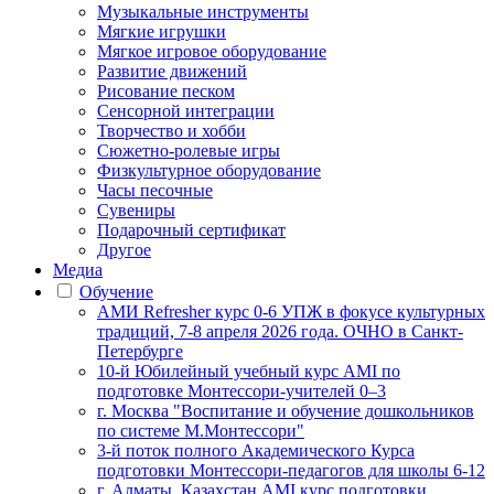
Музыкальные инструменты
Мягкие игрушки
Мягкое игровое оборудование
Развитие движений
Рисование песком
Сенсорной интеграции
Творчество и хобби
Сюжетно-ролевые игры
Физкультурное оборудование
Часы песочные
Сувениры
Подарочный сертификат
Другое
Медиа
Обучение
АМИ Refresher курс 0-6 УПЖ в фокусе культурных
традиций, 7-8 апреля 2026 года. ОЧНО в Санкт-
Петербурге
10-й Юбилейный учебный курс AMI по
подготовке Монтессори-учителей 0–3
г. Москва "Воспитание и обучение дошкольников
по системе М.Монтессори"
3-й поток полного Академического Курса
подготовки Монтессори-педагогов для школы 6-12
г. Алматы, Казахстан AMI курс подготовки