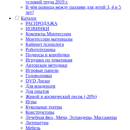
условий труда 2019 г.
В чём разница между пазлами для детей 3, 4 и 5
лет?
Каталог
РАСПРОДАЖА
НОВИНКИ
Комлекты Монтессори
Монтессори материалы
Кабинет психолога
Робототехника
Подносы и коробочки
Игрушки по тематикам
Авторские методики
Игровые панели
Головоломки
DVD Диски
Для младенцев
Для опытов
Живой и космический песок (-20%)
Игры
Кукольные театры
Конструкторы
Лечебная физ., Мячи, Эспандеры, Массажеры
Литература
Мебель