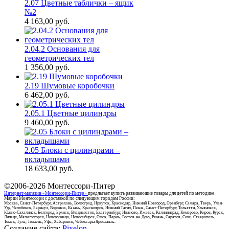
2.07 Цветные таблички – ящик
№2
4 163,00
руб.
2.04.2 Основания для
геометрических тел
1 356,00
руб.
2.19 Шумовые коробочки
6 462,00
руб.
2.05.1 Цветные цилиндры
9 460,00
руб.
2.05 Блоки с цилиндрами –
вкладышами
18 633,00
руб.
©2006-2026
Монтессори-Питер
Интернет-магазин «Монтессори-Питер»
предлагает купить развивающие товары для детей по методике
Марии Монтессори с доставкой по следующим городам России:
Москва, Санкт-Петербург, Астрахань, Волгоград, Иркутск, Краснодар, Нижний Новгород, Оренбург, Самара, Тверь, Улан-
Удэ, Челябинск, Барнаул, Воронеж, Казань, Красноярск, Нижний Тагил, Пенза, Санкт-Петербург, Тольятти, Ульяновск,
Южно-Сахалинск, Белгород, Брянск, Владивосток, Екатеринбург, Иваново, Ижевск, Калининград, Кемерово, Киров, Курск,
Липецк, Магнитогорск, Новокузнецк, Новосибирск, Омск, Пермь, Ростов-на-Дону, Рязань, Саратов, Сочи, Ставрополь,
Томск, Тула, Тюмень, Уфа, Хабаровск, Чебоксары Ярославль.
Создание сайта:
Pixelon