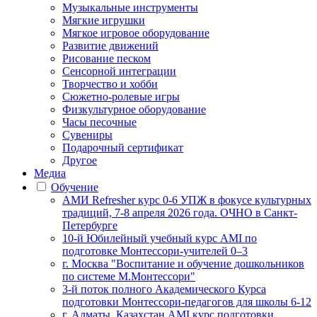
Музыкальные инструменты
Мягкие игрушки
Мягкое игровое оборудование
Развитие движений
Рисование песком
Сенсорной интеграции
Творчество и хобби
Сюжетно-ролевые игры
Физкультурное оборудование
Часы песочные
Сувениры
Подарочный сертификат
Другое
Медиа
Обучение
АМИ Refresher курс 0-6 УПЖ в фокусе культурных
традиций, 7-8 апреля 2026 года. ОЧНО в Санкт-
Петербурге
10-й Юбилейный учебный курс AMI по
подготовке Монтессори-учителей 0–3
г. Москва "Воспитание и обучение дошкольников
по системе М.Монтессори"
3-й поток полного Академического Курса
подготовки Монтессори-педагогов для школы 6-12
г. Алматы, Казахстан AMI курс подготовки