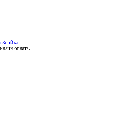
еЗнаЙка
.
онлайн оплата.