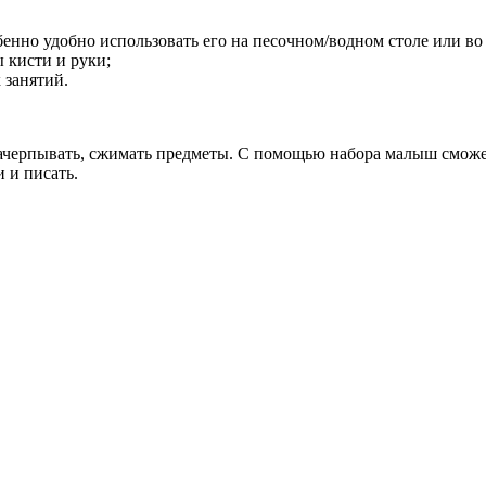
бенно удобно использовать его на песочном/водном столе или во
 кисти и руки;
 занятий.
 зачерпывать, сжимать предметы. С помощью набора малыш смож
и и писать.