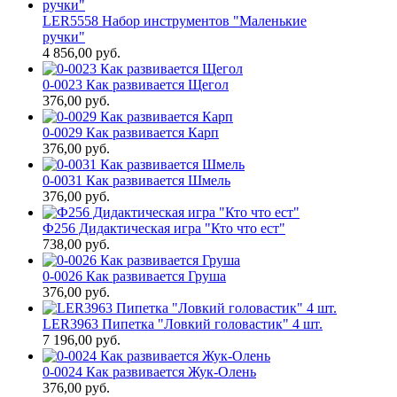
LER5558 Набор инструментов "Маленькие
ручки"
4 856,00
руб.
0-0023 Как развивается Щегол
376,00
руб.
0-0029 Как развивается Карп
376,00
руб.
0-0031 Как развивается Шмель
376,00
руб.
Ф256 Дидактическая игра "Кто что ест"
738,00
руб.
0-0026 Как развивается Груша
376,00
руб.
LER3963 Пипетка "Ловкий головастик" 4 шт.
7 196,00
руб.
0-0024 Как развивается Жук-Олень
376,00
руб.