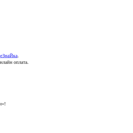
еЗнаЙка
.
онлайн оплата.
и»!