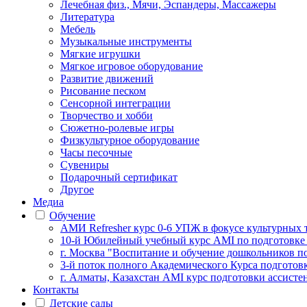
Лечебная физ., Мячи, Эспандеры, Массажеры
Литература
Мебель
Музыкальные инструменты
Мягкие игрушки
Мягкое игровое оборудование
Развитие движений
Рисование песком
Сенсорной интеграции
Творчество и хобби
Сюжетно-ролевые игры
Физкультурное оборудование
Часы песочные
Сувениры
Подарочный сертификат
Другое
Медиа
Обучение
АМИ Refresher курс 0-6 УПЖ в фокусе культурных 
10-й Юбилейный учебный курс AMI по подготовке
г. Москва "Воспитание и обучение дошкольников п
3-й поток полного Академического Курса подготов
г. Алматы, Казахстан AMI курс подготовки ассистен
Контакты
Детские сады