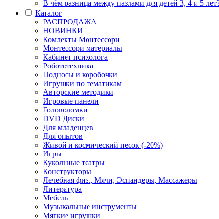
В чём разница между пазлами для детей 3, 4 и 5 лет
Каталог
РАСПРОДАЖА
НОВИНКИ
Комлекты Монтессори
Монтессори материалы
Кабинет психолога
Робототехника
Подносы и коробочки
Игрушки по тематикам
Авторские методики
Игровые панели
Головоломки
DVD Диски
Для младенцев
Для опытов
Живой и космический песок (-20%)
Игры
Кукольные театры
Конструкторы
Лечебная физ., Мячи, Эспандеры, Массажеры
Литература
Мебель
Музыкальные инструменты
Мягкие игрушки