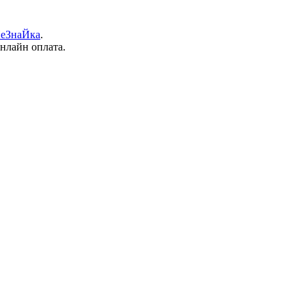
еЗнаЙка
.
онлайн оплата.