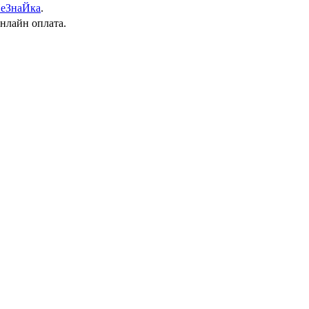
еЗнаЙка
.
онлайн оплата.