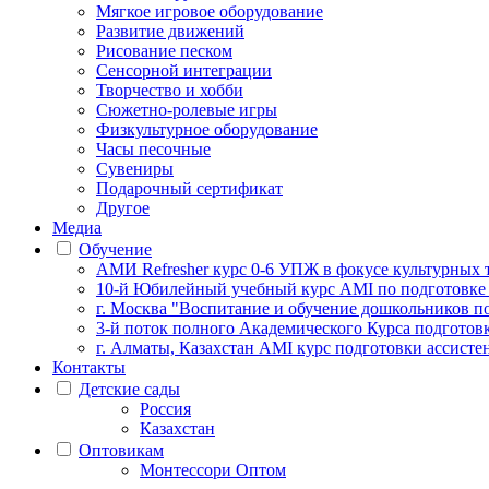
Мягкое игровое оборудование
Развитие движений
Рисование песком
Сенсорной интеграции
Творчество и хобби
Сюжетно-ролевые игры
Физкультурное оборудование
Часы песочные
Сувениры
Подарочный сертификат
Другое
Медиа
Обучение
АМИ Refresher курс 0-6 УПЖ в фокусе культурных 
10-й Юбилейный учебный курс AMI по подготовке
г. Москва "Воспитание и обучение дошкольников п
3-й поток полного Академического Курса подготов
г. Алматы, Казахстан AMI курс подготовки ассистен
Контакты
Детские сады
Россия
Казахстан
Оптовикам
Монтессори Оптом