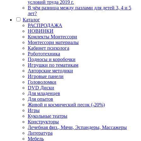
условий труда 2019 г.
В чём разница между пазлами для детей 3, 4 и 5
лет?
Каталог
РАСПРОДАЖА
НОВИНКИ
Комлекты Монтессори
Монтессори материалы
Кабинет психолога
Робототехника
Подносы и коробочки
Игрушки по тематикам
Авторские методики
Игровые панели
Головоломки
DVD Диски
Для младенцев
Для опытов
Живой и космический песок (-20%)
Игры
Кукольные театры
Конструкторы
Лечебная физ., Мячи, Эспандеры, Массажеры
Литература
Мебель