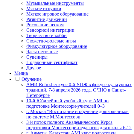
Музыкальные инструменты
Мягкие игрушки
Мягкое игровое оборудование
Развитие движений
Рисование песком
Сенсорной интеграции
Творчество и хобби
Сюжетно-ролевые игры
Физкультурное оборудование
Часы песочные
Сувениры
Подарочный сертификат
Другое
Медиа
Обучение
АМИ Refresher курс 0-6 УПЖ в фокусе культурных
традиций, 7-8 апреля 2026 года. ОЧНО в Санкт-
Петербурге
10-й Юбилейный учебный курс AMI по
подготовке Монтессори-учителей 0–3
г. Москва "Воспитание и обучение дошкольников
по системе М.Монтессори"
3-й поток полного Академического Курса
подготовки Монтессори-педагогов для школы 6-12
г. Алматы, Казахстан AMI курс подготовки