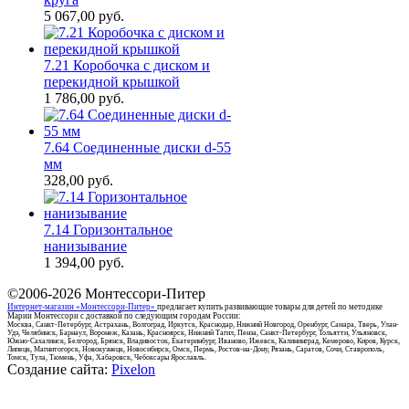
5 067,00
руб.
7.21 Коробочка с диском и
перекидной крышкой
1 786,00
руб.
7.64 Соединенные диски d-55
мм
328,00
руб.
7.14 Горизонтальное
нанизывание
1 394,00
руб.
©2006-2026
Монтессори-Питер
Интернет-магазин «Монтессори-Питер»
предлагает купить развивающие товары для детей по методике
Марии Монтессори с доставкой по следующим городам России:
Москва, Санкт-Петербург, Астрахань, Волгоград, Иркутск, Краснодар, Нижний Новгород, Оренбург, Самара, Тверь, Улан-
Удэ, Челябинск, Барнаул, Воронеж, Казань, Красноярск, Нижний Тагил, Пенза, Санкт-Петербург, Тольятти, Ульяновск,
Южно-Сахалинск, Белгород, Брянск, Владивосток, Екатеринбург, Иваново, Ижевск, Калининград, Кемерово, Киров, Курск,
Липецк, Магнитогорск, Новокузнецк, Новосибирск, Омск, Пермь, Ростов-на-Дону, Рязань, Саратов, Сочи, Ставрополь,
Томск, Тула, Тюмень, Уфа, Хабаровск, Чебоксары Ярославль.
Создание сайта:
Pixelon