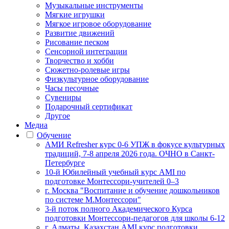
Музыкальные инструменты
Мягкие игрушки
Мягкое игровое оборудование
Развитие движений
Рисование песком
Сенсорной интеграции
Творчество и хобби
Сюжетно-ролевые игры
Физкультурное оборудование
Часы песочные
Сувениры
Подарочный сертификат
Другое
Медиа
Обучение
АМИ Refresher курс 0-6 УПЖ в фокусе культурных
традиций, 7-8 апреля 2026 года. ОЧНО в Санкт-
Петербурге
10-й Юбилейный учебный курс AMI по
подготовке Монтессори-учителей 0–3
г. Москва "Воспитание и обучение дошкольников
по системе М.Монтессори"
3-й поток полного Академического Курса
подготовки Монтессори-педагогов для школы 6-12
г. Алматы, Казахстан AMI курс подготовки