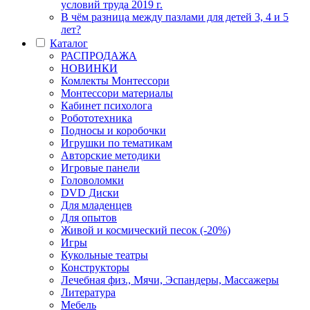
условий труда 2019 г.
В чём разница между пазлами для детей 3, 4 и 5
лет?
Каталог
РАСПРОДАЖА
НОВИНКИ
Комлекты Монтессори
Монтессори материалы
Кабинет психолога
Робототехника
Подносы и коробочки
Игрушки по тематикам
Авторские методики
Игровые панели
Головоломки
DVD Диски
Для младенцев
Для опытов
Живой и космический песок (-20%)
Игры
Кукольные театры
Конструкторы
Лечебная физ., Мячи, Эспандеры, Массажеры
Литература
Мебель