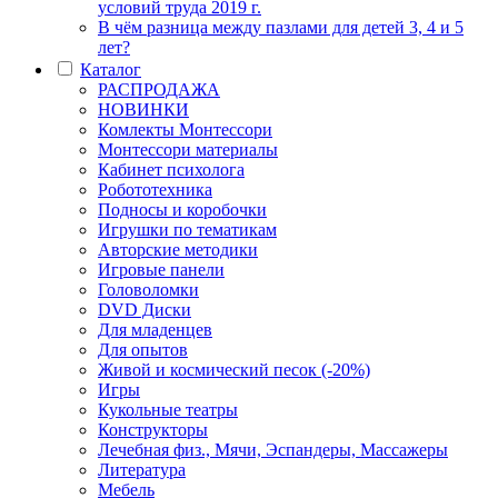
условий труда 2019 г.
В чём разница между пазлами для детей 3, 4 и 5
лет?
Каталог
РАСПРОДАЖА
НОВИНКИ
Комлекты Монтессори
Монтессори материалы
Кабинет психолога
Робототехника
Подносы и коробочки
Игрушки по тематикам
Авторские методики
Игровые панели
Головоломки
DVD Диски
Для младенцев
Для опытов
Живой и космический песок (-20%)
Игры
Кукольные театры
Конструкторы
Лечебная физ., Мячи, Эспандеры, Массажеры
Литература
Мебель