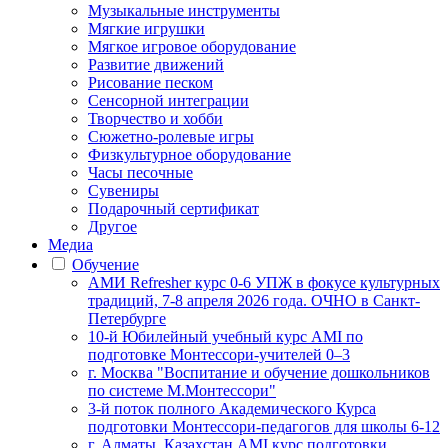
Музыкальные инструменты
Мягкие игрушки
Мягкое игровое оборудование
Развитие движений
Рисование песком
Сенсорной интеграции
Творчество и хобби
Сюжетно-ролевые игры
Физкультурное оборудование
Часы песочные
Сувениры
Подарочный сертификат
Другое
Медиа
Обучение
АМИ Refresher курс 0-6 УПЖ в фокусе культурных
традиций, 7-8 апреля 2026 года. ОЧНО в Санкт-
Петербурге
10-й Юбилейный учебный курс AMI по
подготовке Монтессори-учителей 0–3
г. Москва "Воспитание и обучение дошкольников
по системе М.Монтессори"
3-й поток полного Академического Курса
подготовки Монтессори-педагогов для школы 6-12
г. Алматы, Казахстан AMI курс подготовки