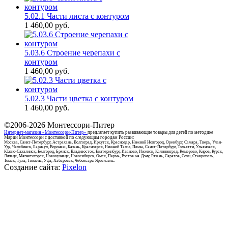
5.02.1 Части листа с контуром
1 460,00
руб.
5.03.6 Строение черепахи с
контуром
1 460,00
руб.
5.02.3 Части цветка с контуром
1 460,00
руб.
©2006-2026
Монтессори-Питер
Интернет-магазин «Монтессори-Питер»
предлагает купить развивающие товары для детей по методике
Марии Монтессори с доставкой по следующим городам России:
Москва, Санкт-Петербург, Астрахань, Волгоград, Иркутск, Краснодар, Нижний Новгород, Оренбург, Самара, Тверь, Улан-
Удэ, Челябинск, Барнаул, Воронеж, Казань, Красноярск, Нижний Тагил, Пенза, Санкт-Петербург, Тольятти, Ульяновск,
Южно-Сахалинск, Белгород, Брянск, Владивосток, Екатеринбург, Иваново, Ижевск, Калининград, Кемерово, Киров, Курск,
Липецк, Магнитогорск, Новокузнецк, Новосибирск, Омск, Пермь, Ростов-на-Дону, Рязань, Саратов, Сочи, Ставрополь,
Томск, Тула, Тюмень, Уфа, Хабаровск, Чебоксары Ярославль.
Создание сайта:
Pixelon