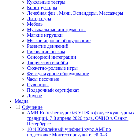
Кукольные театры
Конструкторы
Лечебная физ., Мячи, Эспандеры, Массажеры
Литература
Мебель
Музыкальные инструменты
Мягкие игрушки
Мягкое игровое оборудование
Развитие движений
Рисование песком
Сенсорной интеграции
Творчество и хобби
Сюжетно-ролевые игры
Физкультурное оборудование
Часы песочные
Сувениры
Подарочный сертификат
Другое
Медиа
Обучение
АМИ Refresher курс 0-6 УПЖ в фокусе культурных
традиций, 7-8 апреля 2026 года. ОЧНО в Санкт-
Петербурге
10-й Юбилейный учебный курс AMI по
подготовке Монтессори-учителей 0–3