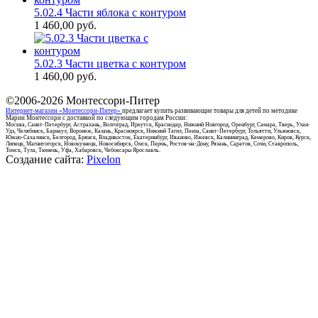
5.02.4 Части яблока с контуром
1 460,00
руб.
5.02.3 Части цветка с контуром
1 460,00
руб.
©2006-2026
Монтессори-Питер
Интернет-магазин «Монтессори-Питер»
предлагает купить развивающие товары для детей по методике
Марии Монтессори с доставкой по следующим городам России:
Москва, Санкт-Петербург, Астрахань, Волгоград, Иркутск, Краснодар, Нижний Новгород, Оренбург, Самара, Тверь, Улан-
Удэ, Челябинск, Барнаул, Воронеж, Казань, Красноярск, Нижний Тагил, Пенза, Санкт-Петербург, Тольятти, Ульяновск,
Южно-Сахалинск, Белгород, Брянск, Владивосток, Екатеринбург, Иваново, Ижевск, Калининград, Кемерово, Киров, Курск,
Липецк, Магнитогорск, Новокузнецк, Новосибирск, Омск, Пермь, Ростов-на-Дону, Рязань, Саратов, Сочи, Ставрополь,
Томск, Тула, Тюмень, Уфа, Хабаровск, Чебоксары Ярославль.
Создание сайта:
Pixelon