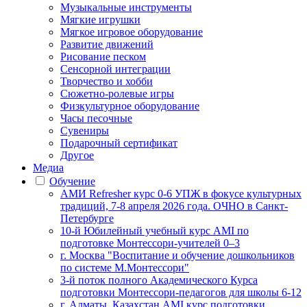
Музыкальные инструменты
Мягкие игрушки
Мягкое игровое оборудование
Развитие движений
Рисование песком
Сенсорной интеграции
Творчество и хобби
Сюжетно-ролевые игры
Физкультурное оборудование
Часы песочные
Сувениры
Подарочный сертификат
Другое
Медиа
Обучение
АМИ Refresher курс 0-6 УПЖ в фокусе культурных
традиций, 7-8 апреля 2026 года. ОЧНО в Санкт-
Петербурге
10-й Юбилейный учебный курс AMI по
подготовке Монтессори-учителей 0–3
г. Москва "Воспитание и обучение дошкольников
по системе М.Монтессори"
3-й поток полного Академического Курса
подготовки Монтессори-педагогов для школы 6-12
г. Алматы, Казахстан AMI курс подготовки