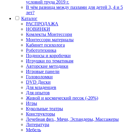
условий труда 2019 г.
В чём разница между пазлами для детей 3, 4 и 5
лет?
Каталог
РАСПРОДАЖА
НОВИНКИ
Комлекты Монтессори
Монтессори материалы
Кабинет психолога
Робототехника
Подносы и коробочки
Игрушки по тематикам
Авторские методики
Игровые панели
Головоломки
DVD Диски
Для младенцев
Для опытов
Живой и космический песок (-20%)
Игры
Кукольные театры
Конструкторы
Лечебная физ., Мячи, Эспандеры, Массажеры
Литература
Мебель