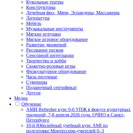
Кукольные театры
Конструкторы
Лечебная физ., Мячи, Эспандеры, Массажеры
Литература
Мебель
Музыкальные инструменты
Мягкие игрушки
Мягкое игровое оборудование
Развитие движений
Рисование песком
Сенсорной интеграции
Творчество и хобби
Сюжетно-ролевые игры
Физкультурное оборудование
Часы песочные
Сувениры
Подарочный сертификат
Другое
Медиа
Обучение
АМИ Refresher курс 0-6 УПЖ в фокусе культурных
традиций, 7-8 апреля 2026 года. ОЧНО в Санкт-
Петербурге
10-й Юбилейный учебный курс AMI по
подготовке Монтессори-учителей 0–3