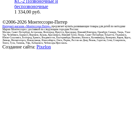
КС-2 Позвоночные и
беспозвоночные
1 334,00
руб.
©2006-2026
Монтессори-Питер
Интернет-магазин «Монтессори-Питер»
предлагает купить развивающие товары для детей по методике
Марии Монтессори с доставкой по следующим городам России:
Москва, Санкт-Петербург, Астрахань, Волгоград, Иркутск, Краснодар, Нижний Новгород, Оренбург, Самара, Тверь, Улан-
Удэ, Челябинск, Барнаул, Воронеж, Казань, Красноярск, Нижний Тагил, Пенза, Санкт-Петербург, Тольятти, Ульяновск,
Южно-Сахалинск, Белгород, Брянск, Владивосток, Екатеринбург, Иваново, Ижевск, Калининград, Кемерово, Киров, Курск,
Липецк, Магнитогорск, Новокузнецк, Новосибирск, Омск, Пермь, Ростов-на-Дону, Рязань, Саратов, Сочи, Ставрополь,
Томск, Тула, Тюмень, Уфа, Хабаровск, Чебоксары Ярославль.
Создание сайта:
Pixelon