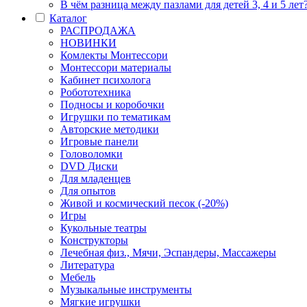
В чём разница между пазлами для детей 3, 4 и 5 лет
Каталог
РАСПРОДАЖА
НОВИНКИ
Комлекты Монтессори
Монтессори материалы
Кабинет психолога
Робототехника
Подносы и коробочки
Игрушки по тематикам
Авторские методики
Игровые панели
Головоломки
DVD Диски
Для младенцев
Для опытов
Живой и космический песок (-20%)
Игры
Кукольные театры
Конструкторы
Лечебная физ., Мячи, Эспандеры, Массажеры
Литература
Мебель
Музыкальные инструменты
Мягкие игрушки