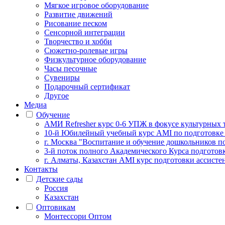
Мягкое игровое оборудование
Развитие движений
Рисование песком
Сенсорной интеграции
Творчество и хобби
Сюжетно-ролевые игры
Физкультурное оборудование
Часы песочные
Сувениры
Подарочный сертификат
Другое
Медиа
Обучение
АМИ Refresher курс 0-6 УПЖ в фокусе культурных 
10-й Юбилейный учебный курс AMI по подготовке
г. Москва "Воспитание и обучение дошкольников п
3-й поток полного Академического Курса подготов
г. Алматы, Казахстан AMI курс подготовки ассистен
Контакты
Детские сады
Россия
Казахстан
Оптовикам
Монтессори Оптом