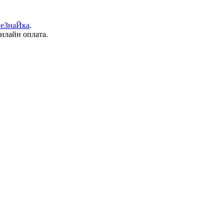
еЗнаЙка
.
онлайн оплата.