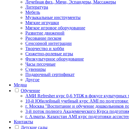
Лечебная физ., Мячи, Эспандеры, Массажеры
Литература
Мебель
Музыкальные инструменты
Мягкие игрушки
Мягкое игровое оборудование
Развитие движений
Рисование песком
Сенсорной интеграции
Творчество и хобби
Сюжетно-ролевые игры
Физкультурное оборудование
Часы песочные
Сувениры
Подарочный сертификат
Другое
Медиа
Обучение
АМИ Refresher курс 0-6 УПЖ в фокусе культурных 
10-й Юбилейный учебный курс AMI по подготовке
г. Москва "Воспитание и обучение дошкольников п
3-й поток полного Академического Курса подготов
г. Алматы, Казахстан AMI курс подготовки ассистен
Контакты
Детские сады