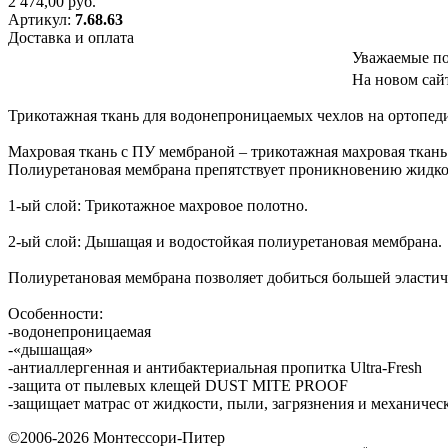
2 474,00
руб.
Артикул:
7.68.63
Доставка и оплата
Уважаемые по
На новом сайт
Трикотажная ткань для водонепроницаемых чехлов на ортопеди
Махровая ткань с ПУ мембраной – трикотажная махровая ткань
Полиуретановая мембрана препятствует проникновению жидкос
1-ый слой: Трикотажное махровое полотно.
2-ый слой: Дышащая и водостойкая полиуретановая мембрана.
Полиуретановая мембрана позволяет добиться большей эластичн
Особенности:
-водонепроницаемая
-«дышащая»
-антиаллергенная и антибактериальная пропитка Ultra-Fresh
-защита от пылевых клещей DUST MITE PROOF
-защищает матрас от жидкости, пыли, загрязнения и механиче
©2006-2026
Монтессори-Питер