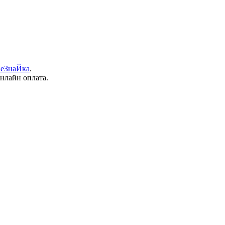
еЗнаЙка
.
онлайн оплата.