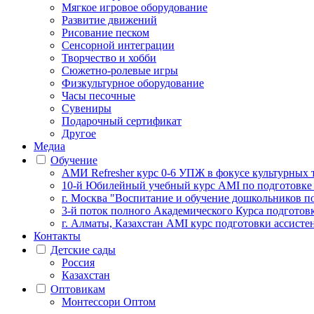
Мягкое игровое оборудование
Развитие движений
Рисование песком
Сенсорной интеграции
Творчество и хобби
Сюжетно-ролевые игры
Физкультурное оборудование
Часы песочные
Сувениры
Подарочный сертификат
Другое
Медиа
Обучение
АМИ Refresher курс 0-6 УПЖ в фокусе культурных 
10-й Юбилейный учебный курс AMI по подготовке
г. Москва "Воспитание и обучение дошкольников п
3-й поток полного Академического Курса подготов
г. Алматы, Казахстан AMI курс подготовки ассистен
Контакты
Детские сады
Россия
Казахстан
Оптовикам
Монтессори Оптом