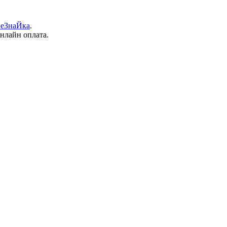
еЗнаЙка
.
онлайн оплата.