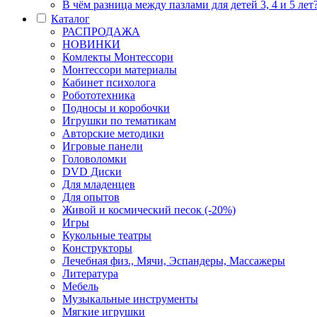
В чём разница между пазлами для детей 3, 4 и 5 лет
Каталог
РАСПРОДАЖА
НОВИНКИ
Комлекты Монтессори
Монтессори материалы
Кабинет психолога
Робототехника
Подносы и коробочки
Игрушки по тематикам
Авторские методики
Игровые панели
Головоломки
DVD Диски
Для младенцев
Для опытов
Живой и космический песок (-20%)
Игры
Кукольные театры
Конструкторы
Лечебная физ., Мячи, Эспандеры, Массажеры
Литература
Мебель
Музыкальные инструменты
Мягкие игрушки