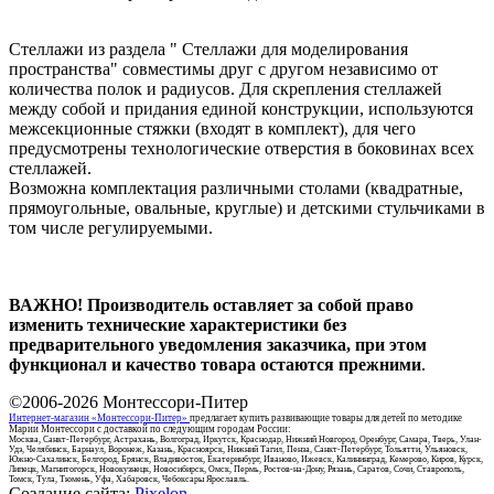
Стеллажи из раздела " Стеллажи для моделирования
пространства" совместимы друг с другом независимо от
количества полок и радиусов. Для скрепления стеллажей
между собой и придания единой конструкции, используются
межсекционные стяжки (входят в комплект), для чего
предусмотрены технологические отверстия в боковинах всех
стеллажей.
Возможна комплектация различными столами (квадратные,
прямоугольные, овальные, круглые) и детскими стульчиками в
том числе регулируемыми.
ВАЖНО! Производитель оставляет за собой право
изменить технические характеристики без
предварительного уведомления заказчика, при этом
функционал и качество товара остаются прежними
.
©2006-2026
Монтессори-Питер
Интернет-магазин «Монтессори-Питер»
предлагает купить развивающие товары для детей по методике
Марии Монтессори с доставкой по следующим городам России:
Москва, Санкт-Петербург, Астрахань, Волгоград, Иркутск, Краснодар, Нижний Новгород, Оренбург, Самара, Тверь, Улан-
Удэ, Челябинск, Барнаул, Воронеж, Казань, Красноярск, Нижний Тагил, Пенза, Санкт-Петербург, Тольятти, Ульяновск,
Южно-Сахалинск, Белгород, Брянск, Владивосток, Екатеринбург, Иваново, Ижевск, Калининград, Кемерово, Киров, Курск,
Липецк, Магнитогорск, Новокузнецк, Новосибирск, Омск, Пермь, Ростов-на-Дону, Рязань, Саратов, Сочи, Ставрополь,
Томск, Тула, Тюмень, Уфа, Хабаровск, Чебоксары Ярославль.
Создание сайта:
Pixelon