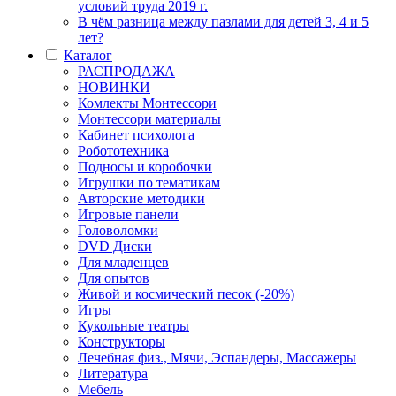
условий труда 2019 г.
В чём разница между пазлами для детей 3, 4 и 5
лет?
Каталог
РАСПРОДАЖА
НОВИНКИ
Комлекты Монтессори
Монтессори материалы
Кабинет психолога
Робототехника
Подносы и коробочки
Игрушки по тематикам
Авторские методики
Игровые панели
Головоломки
DVD Диски
Для младенцев
Для опытов
Живой и космический песок (-20%)
Игры
Кукольные театры
Конструкторы
Лечебная физ., Мячи, Эспандеры, Массажеры
Литература
Мебель