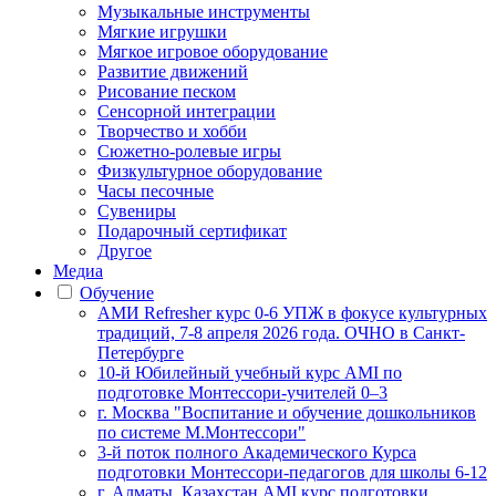
Музыкальные инструменты
Мягкие игрушки
Мягкое игровое оборудование
Развитие движений
Рисование песком
Сенсорной интеграции
Творчество и хобби
Сюжетно-ролевые игры
Физкультурное оборудование
Часы песочные
Сувениры
Подарочный сертификат
Другое
Медиа
Обучение
АМИ Refresher курс 0-6 УПЖ в фокусе культурных
традиций, 7-8 апреля 2026 года. ОЧНО в Санкт-
Петербурге
10-й Юбилейный учебный курс AMI по
подготовке Монтессори-учителей 0–3
г. Москва "Воспитание и обучение дошкольников
по системе М.Монтессори"
3-й поток полного Академического Курса
подготовки Монтессори-педагогов для школы 6-12
г. Алматы, Казахстан AMI курс подготовки